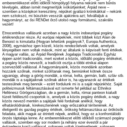
emberemlékezet előtti időktől hömpölygő folyama nekünk nem bűnös
tévelygés, abban ismét megmerítjük ivókürtjeinket; Árpád neve –
szemben a középkori keresztény, népüket gyalázó krónikákkal – nekünk
nem szitokszó, mi büszkén vesszük ajakinkra azt; felvállaljuk a
hagyományt, az ősi RENDet őrző utolsó nagy formátumú, szakrális
vezért!
Etnocentrikus vallásunk azonban a nagy közös indoeurópai pogány
értékrendszer része. Az európai népeknek, mint többek közt Alain de
Benoist is kimutatta (Hogyan lehetünk pogányok?, Europa Authentica,
2008), egymáshoz igen közeli, közös rendezőelveik voltak, amelyek
lényegében nem voltak mások, mint az általunk is képviselt fenti értékek.
A magyar vallás, az Árpád Rendjének Jogalapja Tradicionális Egyház
éppen azért tradicionális, mert ezeket a közös, időtálló pogány értékeket,
a pogány közös nevezőt, a tradíciót osztja a többi etnikai alapon
szerveződő vallással. A hagyományaink, közös mondáink azonban
hozzánk szólnak, minket szólítanak meg, bennünket kötnek össze
ugyanúgy, ahogy a görög mondák, a római, kelta, germán, balti, szláv stb.
mondák is a sajátjaiknak szólnak akkor is, ha ugyanazok az értékek
testesülnek meg bennük – ezért fordulunk mi is a saját népünkhöz. Saját
politeizmusuk feltámasztásával ezt ismerte fel például az Ethnikoi
Hellénesz Görögországban, de a germán, kelta, római panteon kialudt
tüzeit felélesztő csoportok is, amelyek a közös pogány értékek, a nagy
közös nevező mentén a sajátjaik felé fordulnak anélkül, hogy
elhatárolódnának, kirekesztenének vagy erőszakkal térítenének. Az
életigenlő és gazdag pogány értékek, örökség feltámasztása az örökösök
feladata, akik maguk az érintett népek, anélkül, hogy ez a konfrontálódó
önzés táptalaja lenne. Az emberemlékezet előtti időkből származó pogány
vallások, szemben egy sor modern (a néhány ezer évestől a pár
évtizedesig korú) vallással, sohasem voltak türelmetlenek: sohasem