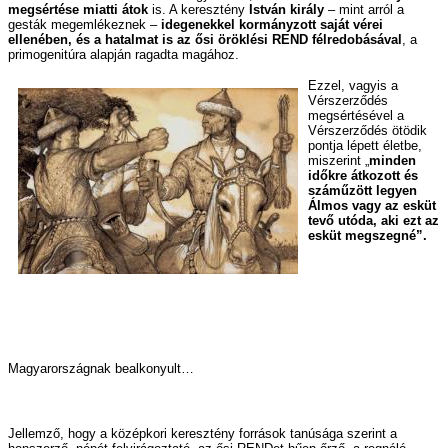
megsértése miatti átok
is. A keresztény
István király
– mint arról a
gesták megemlékeznek –
idegenekkel kormányzott saját vérei
ellenében, és a hatalmat is az ősi öröklési REND félredobásával
, a
primogenitúra alapján ragadta magához.
Ezzel, vagyis a
Vérszerződés
megsértésével a
Vérszerződés ötödik
pontja lépett életbe,
miszerint „
minden
időkre átkozott és
száműzött legyen
Álmos vagy az esküt
tevő utóda, aki ezt az
esküt megszegné”.
Magyarországnak bealkonyult…
Jellemző, hogy a középkori keresztény források tanúsága szerint a