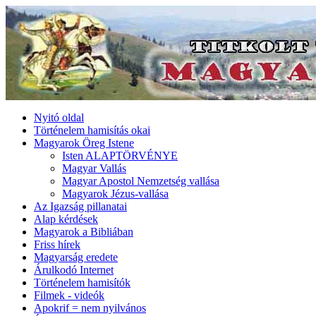
Nyitó oldal
Történelem hamisítás okai
Magyarok Öreg Istene
Isten ALAPTÖRVÉNYE
Magyar Vallás
Magyar Apostol Nemzetség vallása
Magyarok Jézus-vallása
Az Igazság pillanatai
Alap kérdések
Magyarok a Bibliában
Friss hírek
Magyarság eredete
Árulkodó Internet
Történelem hamisítók
Filmek - videók
Apokrif = nem nyilvános