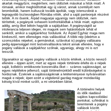
akartak meggyőzni, megtéríteni, nem üldöztek másokat a hitük miatt. A
rómaiak, amikor meghódítottak egy új várost, annak szentélyét nem
lerombolták, hanem kultuszát tovább ápolták, vagy istenszobrát a
legnagyobb tisztességben Rómába vitték, ahol a saját panteonjuk részévé
tették. A mi őseink, Árpád magyarjai ugyanígy nem üldöztek, nem
térítettek; a pogányok sohasem konfrontálódtak a hitük miatt, egészen
addig, amíg őket békén hagyták a sajátjukban. A pogányságtól az
intolerancia teljesen idegen, mi magunk sem határolódunk tehát el
senkitől, amikor a sajátjainkhoz fordulunk. Az Árpád Egyház maga nem
kirekesztő, nem ellenséges más vallásokkal. A többi nép (ideértve a
szomszédos népeket, a germánokat, szlávokat is) pogány vallásaira
pedig éppenséggel mint testvérvallásokra tekint annak ellenére, hogy e
pogány vallások a sajátjaikhoz szólnak, ugyanúgy, ahogy mi is ezt
tesszük.
Ugyanakkor az egyes pogány vallások a közös értékek, a közös nevező
ellenére – éppen azért, mert az egyes népek története érlelte és e népek
saját, kollektív emlékezete konzerválta őket – számos sajátosságot, az
egyes néplélekre jellemző, saját történelmünkből eredő különbségeket is
hordoznak. Ezeknek a sajátosságoknak a letéteményesei nyilvánvalóan
maguk e népek; épen ezért a végtelenül gazdag magyar mondavilág
kétség kívül minket szólít, a mi vérünkben lüktet.
A történelmi helyek
és idők ráadásul
sajátos kapcsolódási
pontokat, szférákat is
teremtenek a pogány
vallások között.