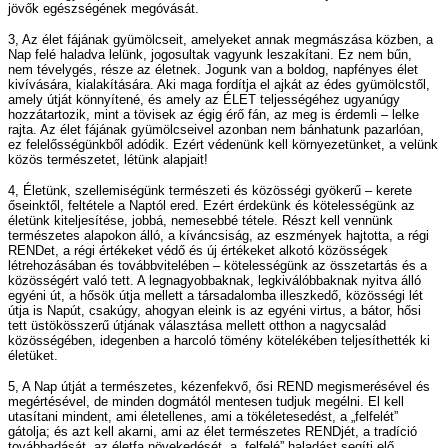
jövők egészségének megóvását.
3, Az élet fájának gyümölcseit, amelyeket annak megmászása közben, a
Nap felé haladva lelünk, jogosultak vagyunk leszakítani. Ez nem bűn,
nem tévelygés, része az életnek. Jogunk van a boldog, napfényes élet
kivívására, kialakítására. Aki maga fordítja el ajkát az édes gyümölcstől,
amely útját könnyítené, és amely az ÉLET teljességéhez ugyanúgy
hozzátartozik, mint a tövisek az égig érő fán, az meg is érdemli – lelke
rajta. Az élet fájának gyümölcseivel azonban nem bánhatunk pazarlóan,
ez felelősségünkből adódik. Ezért védenünk kell környezetünket, a velünk
közös természetet, létünk alapjait!
4, Életünk, szellemiségünk természeti és közösségi gyökerű – kerete
őseinktől, feltétele a Naptól ered. Ezért érdekünk és kötelességünk az
életünk kiteljesítése, jobbá, nemesebbé tétele. Részt kell vennünk
természetes alapokon álló, a kíváncsiság, az eszmények hajtotta, a régi
RENDet, a régi értékeket védő és új értékeket alkotó közösségek
létrehozásában és továbbvitelében – kötelességünk az összetartás és a
közösségért való tett. A legnagyobbaknak, legkiválóbbaknak nyitva álló
egyéni út, a hősök útja mellett a társadalomba illeszkedő, közösségi lét
útja is Napút, csakúgy, ahogyan eleink is az egyéni virtus, a bátor, hősi
tett üstökösszerű útjának választása mellett otthon a nagycsalád
közösségében, idegenben a harcoló tömény kötelékében teljesíthették ki
életüket.
5, A Nap útját a természetes, kézenfekvő, ősi REND megismerésével és
megértésével, de minden dogmától mentesen tudjuk megélni. El kell
utasítani mindent, ami életellenes, ami a tökéletesedést, a „felfelét”
gátolja; és azt kell akarni, ami az élet természetes RENDjét, a tradíció
továbbadását, az életfa növekedését, a „felfelé” haladást segíti elő.