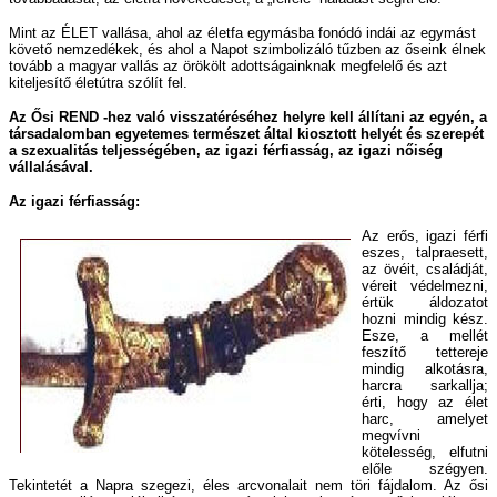
Mint az ÉLET vallása, ahol az életfa egymásba fonódó indái az egymást
követő nemzedékek, és ahol a Napot szimbolizáló tűzben az őseink élnek
tovább a magyar vallás az örökölt adottságainknak megfelelő és azt
kiteljesítő életútra szólít fel.
Az Ősi REND -hez való visszatéréséhez helyre kell állítani az egyén, a
társadalomban egyetemes természet által kiosztott helyét és szerepét
a szexualitás teljességében, az igazi férfiasság, az igazi nőiség
vállalásával.
Az igazi férfiasság:
Az erős, igazi férfi
eszes, talpraesett,
az övéit, családját,
véreit védelmezni,
értük áldozatot
hozni mindig kész.
Esze, a mellét
feszítő tettereje
mindig alkotásra,
harcra sarkallja;
érti, hogy az élet
harc, amelyet
megvívni
kötelesség, elfutni
előle szégyen.
Tekintetét a Napra szegezi, éles arcvonalait nem töri fájdalom. Az ősi