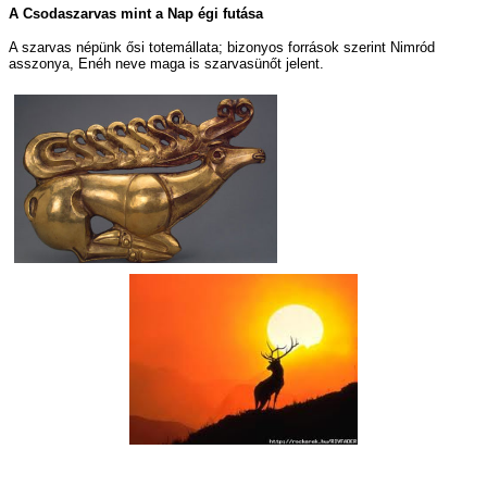
A Csodaszarvas mint a Nap égi futása
A szarvas népünk ősi totemállata; bizonyos források szerint Nimród
asszonya, Enéh neve maga is szarvasünőt jelent.