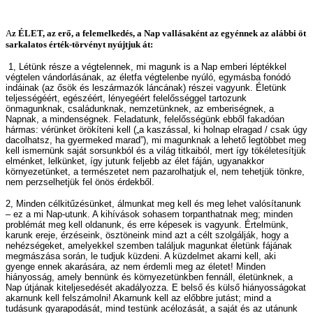
A
z ÉLET, az erő, a felemelkedés, a Nap vallásaként az egyénnek az alábbi öt
sarkalatos érték-törvényt nyújtjuk át:
1, Létünk része a végtelennek, mi magunk is a Nap emberi léptékkel
végtelen vándorlásának, az életfa végtelenbe nyúló, egymásba fonódó
indáinak (az ősök és leszármazók láncának) részei vagyunk. Életünk
teljességéért, egészéért, lényegéért felelősséggel tartozunk
önmagunknak, családunknak, nemzetünknek, az emberiségnek, a
Napnak, a mindenségnek. Feladatunk, felelősségünk ebből fakadóan
hármas: vérünket örökíteni kell („a kaszással, ki holnap elragad / csak úgy
dacolhatsz, ha gyermeked marad”), mi magunknak a lehető legtöbbet meg
kell ismernünk saját sorsunkból és a világ titkaiból, mert így tökéletesítjük
elménket, lelkünket, így jutunk feljebb az élet fáján, ugyanakkor
környezetünket, a természetet nem pazarolhatjuk el, nem tehetjük tönkre,
nem perzselhetjük fel önös érdekből.
2, Minden célkitűzésünket, álmunkat meg kell és meg lehet valósítanunk
– ez a mi Nap-utunk. A kihívások sohasem torpanthatnak meg; minden
problémát meg kell oldanunk, és erre képesek is vagyunk. Értelmünk,
karunk ereje, érzéseink, ösztöneink mind azt a célt szolgálják, hogy a
nehézségeket, amelyekkel szemben találjuk magunkat életünk fájának
megmászása során, le tudjuk küzdeni. A küzdelmet akarni kell, aki
gyenge ennek akarására, az nem érdemli meg az életet! Minden
hiányosság, amely bennünk és környezetünkben fennáll, életünknek, a
Nap útjának kiteljesedését akadályozza. E belső és külső hiányosságokat
akarnunk kell felszámolni! Akarnunk kell az előbbre jutást; mind a
tudásunk gyarapodását, mind testünk acélozását, a saját és az utánunk