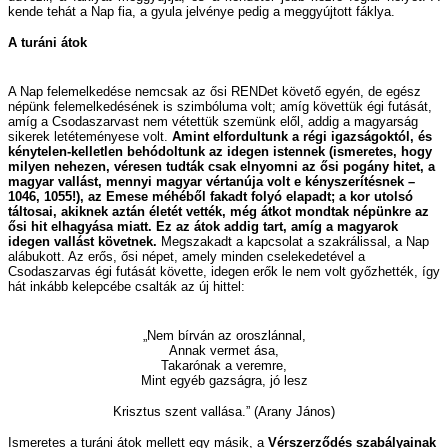
kende tehát a Nap fia, a gyula jelvénye pedig a meggyújtott fáklya.
A turáni átok
A Nap felemelkedése nemcsak az ősi RENDet követő egyén, de egész
népünk felemelkedésének is szimbóluma volt; amíg követtük égi futását,
amíg a Csodaszarvast nem vétettük szemünk elől, addig a magyarság
sikerek letéteményese volt.
Amint elfordultunk a régi igazságoktól, és
kénytelen-kelletlen behódoltunk az idegen istennek (ismeretes, hogy
milyen nehezen, véresen tudták csak elnyomni az ősi pogány hitet, a
magyar vallást, mennyi magyar vértanúja volt e kényszerítésnek –
1046, 1055!), az Emese méhéből fakadt folyó elapadt; a kor utolsó
táltosai, akiknek aztán életét vették, még átkot mondtak népünkre az
ősi hit elhagyása miatt. Ez az átok addig tart, amíg a magyarok
idegen vallást követnek.
Megszakadt a kapcsolat a szakrálissal, a Nap
alábukott. Az erős, ősi népet, amely minden cselekedetével a
Csodaszarvas égi futását követte, idegen erők le nem volt győzhették, így
hát inkább kelepcébe csalták az új hittel:
„Nem bírván az oroszlánnal,
Annak vermet ása,
Takarónak a veremre,
Mint egyéb gazságra, jó lesz
Krisztus szent vallása.” (Arany János)
Ismeretes a turáni átok mellett egy másik, a
Vérszerződés szabályainak