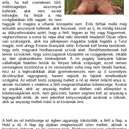
erős, ha kell csendesen tűrő,
méltóságteljes asszonyok
kellenek, akik nem esnek
kétségbe, ha férjük a nép
szolgálatában tölti napjait, és nem
hagyják őt magára a viharok közepette sem. Erős férfiak mellé még
erősebb asszonyok kellenek, akik feszesek, mint az íj, és mindig készek
az áldozathozatalra azért, hogy a férfi, legyen az férj vagy fiúgyermek,
véghezvihesse a sorsa és népe által neki elrendelt feladatot! Olyan nőkre
van szükségünk, akik ma jelképesen magukba tudják fogadni a Turul
magját, mint ahogy Emese ősanyánk tette. Erősnek kell lennie testüknek,
hogy erős magzatot hordhassanak szívük alatt. Rendíthetetlennek kell
lennie szívüknek, hogy sorscsapások közepette se csüggedjenek, inkább
az élet újrakezdésére törekedjenek. A mi pogány leányaink bátran
vállalhatják fedetlen testük és fényes lelkük szépségét, ezzel nemes
versengésre ösztönözve a mi versenyben soha meg nem fáradó fiainkat,
hisz ez a legkiválóbbak általi gyermeknemzés nem az ő személyes
dicsfényüket ragyogtatná, hanem népünk és fajtánk emelkedését
szolgálná. Az edzett testű szépség mellett a nő az életet örökítő anya is,
akinek tisztelete s védelme a férfi megmásíthatatlan kötelessége. Azokat
az anyákat, akik az anyaság mellett az életben való előrejutást is
kötelességüknek érzik, nem gáncsolni, hanem segíteni kell; az anyaság a
legnagyobb érték, de nem jelenthet kényszerpályát azoknak a nőknek,
akik az anyaság mellett mást is el kívánnak érni.
A férfi és nő kettőssége az égben ugyanúgy tükröződik; a férfi a Nap, a
Hold a nő. A Nap égi útjában megtestesülő isten mellett, akinek a