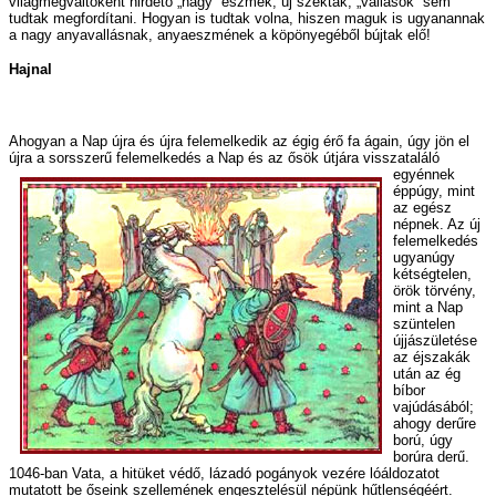
világmegváltóként hirdető „nagy” eszmék, új szekták, „vallások” sem
tudtak megfordítani. Hogyan is tudtak volna, hiszen maguk is ugyanannak
a nagy anyavallásnak, anyaeszmének a köpönyegéből bújtak elő!
Hajnal
Ahogyan a Nap újra és újra felemelkedik az égig érő fa ágain, úgy jön el
újra a sorsszerű felemelkedés a Nap
és az ősök útjára visszataláló
egyénnek
éppúgy, mint
az egész
népnek. Az új
felemelkedés
ugyanúgy
kétségtelen,
örök törvény,
mint a Nap
szüntelen
újjászületése
az éjszakák
után az ég
bíbor
vajúdásából;
ahogy derűre
ború, úgy
borúra derű.
1046-ban Vata, a hitüket védő, lázadó pogányok vezére lóáldozatot
mutatott be őseink szellemének engesztelésül népünk hűtlenségéért.