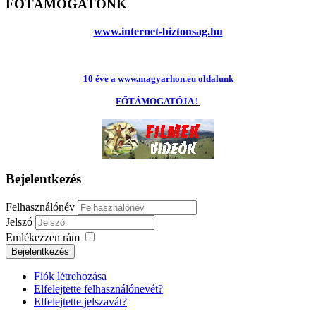
FŐTÁMOGATÓNK
www.internet-biztonsag.hu
10 éve a
www.magyarhon.eu
oldalunk
FŐTÁMOGATÓJA !
Bejelentkezés
Felhasználónév
Jelszó
Emlékezzen rám
Fiók létrehozása
Elfelejtette felhasználónevét?
Elfelejtette jelszavát?