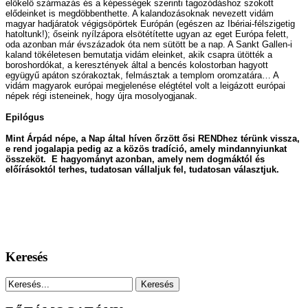
előkelő származás és a képességek szerinti tagozódáshoz szokott
elődeinket is megdöbbenthette. A kalandozásoknak nevezett vidám
magyar hadjáratok végigsöpörtek Európán (egészen az Ibériai-félszigetig
hatoltunk!); őseink nyílzápora elsötétítette ugyan az eget Európa felett,
oda azonban már évszázadok óta nem sütött be a nap. A Sankt Gallen-i
kaland tökéletesen bemutatja vidám eleinket, akik csapra ütötték a
boroshordókat, a keresztények által a bencés kolostorban hagyott
együgyű apáton szórakoztak, felmásztak a templom oromzatára… A
vidám magyarok európai megjelenése elégtétel volt a leigázott európai
népek régi isteneinek, hogy újra mosolyogjanak.
Epilógus
Mint Árpád népe, a Nap által híven őrzött ősi RENDhez térünk vissza,
e rend jogalapja pedig az a közös tradíció, amely mindannyiunkat
összeköt. E hagyományt azonban, amely nem dogmáktól és
előírásoktól terhes, tudatosan vállaljuk fel, tudatosan választjuk.
Keresés