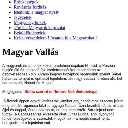
Érdekességek
Rovásírás fordítás
Istenünk, a magyar nyelv
Jegyzetek
Magyarság linkek
Török - Magyarok kapcsolat
Beküldött levelek
Keleti veszedelem ! Irtsátok ki a Magyarokat !
Magyar Vallás
A magyarok és a hunok közös eredetmondájában Nimród, a Perzsia
földjén élő és uralkodó (az eredetmondánkat mindenáron az
ószövetséghez kötni kívánó kegyes középkori legendáink szerint Bábel
hatalmas tornyát is építtető) fejedelem, aki nagy vadász hírében állt, két
fiat nemzett, Hunort és Magort.
Megjegyzés:
Biblia szerint is Nimród Noé dédunokája!!
A fivérek éppen együtt vadásztak, amikor egy csodálatos szarvas jelent
meg előttük, agancsa közt a ragyogó Nappal. Űzni kezdték hát az állatot,
éjjel és nappal, árkon-bokron át, de utol nem érték. Bár elejteni nem
tudták, a Csodaszarvas elvezette őket új hazájukba, ahol gyönyörű
tündérfeleségeket is szereztek maguknak – a népük sorsát tehát
beteljesítette e fejedelmi vad.