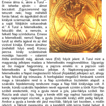
Emese álma is, akire a Turul –
őt teherbe ejtvén – álmot
bocsátott. „Egyszersmind úgy
tetszett neki, hogy méhéből
forrás fakad, és ágyékából dicső
királyok származnak, ámde nem
a saját földjükön sokasodnak
el.” A Turul a felemelkedés, a
felszálló élet, a nemzés, a
felkelő Nap szimbóluma. Emese
a felemelkedő, nemző Napot, a
turult az életfa ágával és az élet
vizével kínálja. Emese álmához
(méhéből folyó ered) Kürosz
perzsa király születésének
mondája hasonló – valamint
Atilla említendő még, akinek neve (Etil) folyót jelent. A Turul mint a
magyarság jelképes madara a felemelkedés megjövendölése. Ugyanígy
az ősi magyar hagyomány, a pajzsra emelés is: a pajzson való
felemelkedés a Napmítosz jelképe. A Napkorong-pajzson való
felemelkedés a Napot megtestesítő hőssel (Árpáddal) jelképezi azt, ahogy
a Nap felszáll égi trónusára. A honfoglalást megelőző forrásaink szerint
maga a társadalmi rend is a Nap szimbolikus tiszteletén alapult: a
szakrális fejedelemség rendszere maga a Nap földi királysága volt. A
kende, kündü szakrális fejedelem nevét egyesek szintén a török Kün=Nap
szóból eredeztetik, míg a gyula nevet a jyla, jula=fáklya szóból. Ibn
Ruszta arab utazó írja, hogy a kende előtt egy naphoz hasonló tárgyat,
arany napkorongot visznek, a gyula (második király) előtt pedig fáklyát.
Amikor a gyula a kende elé járul mezítláb, fáklyát tart kezében, s midőn
üdvözli, a fáklyát meggyújtja, és a kendétől jobb kézre foglal helyet. A