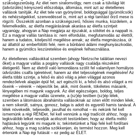
szükségszerűség. Az élet nem siralomvölgy, nem csak a túlvilági lét
(üdvözülés) kényszerű előszobája, állomása, mint azt az életellenes
vallások tanítják. Az élet tele van gyönyörrel, boldogsággal (gyümölcsök)
és nehézségekkel, szenvedéssel is, mint azt a régi tanítást őrző mese is
rögzíti. Összeköti azonban a szükségszerű, hősies munka, küzdelem, a
felemelkedés, az életfa megjárásának akarása az életfa szintjeit
ugyanúgy, ahogyan a Nap megjárja az éjszakát, a sötétet és a nappalt is.
Ez a magyar vallás tanítása is: nem elfordulás, megfutamodás az élettől,
hanem a tudatos, kiteljesítő megélése annak; az életfa megmászása, út
az állattól az emberfölötti felé, nem a bűnbánó ádámi meghunyászkodás,
hanem a gyümölcs leszüretelése és erejének felhasználása.
Az életellenes vallásokkal szemben (ahogy Nietzsche találóan nevezi
őket) a magyar vallás a pogány vallások nagy családja részeként
életigenlő. Nem az életről való lemondásra szólít fel valamilyen homályos
üdvözülés csalfa ígéretével, hanem az élet teljességének megélésére! Az
életfa többi szintje, a felső és alsó világ a jelen világgal azonos
rendezőelvek alapján épül fel, azt egészíti ki, a felső és alsó világot a mi
őseink – véreink – népesítik be, akik, mint őseink, tökéletes másaink,
lényegében mi magunk vagyunk. Az élet egészséges, boldog, teljes
megélése a magyar vallás üzenete, a (sz)ép testben (sz)ép lélek,
szemben a látomásos ábrahámita vallásoknak az isten előtt minden lélek,
a nem sikerült, satnya, gonosz, balga is adott és egyenlő hamis tanával. A
lélek növekedik, teljesedik, javulhat és romolhat – és nekünk fel kell
ismernünk a régi RENDet, fel kell vennünk a régi tradíciót ahhoz, hogy a
legkiválóbb lelket neveljük acélozott testünkben; hogy az életfa méltó
hajtásává legyünk mi magunk is; tekintetünket a Nap felé kell fordítani
ahhoz, hogy a mag szárba szökkenjen, és termést hozzon. Meg kell
értenünk a Nap égi futását – ez pedig az ÉLET.