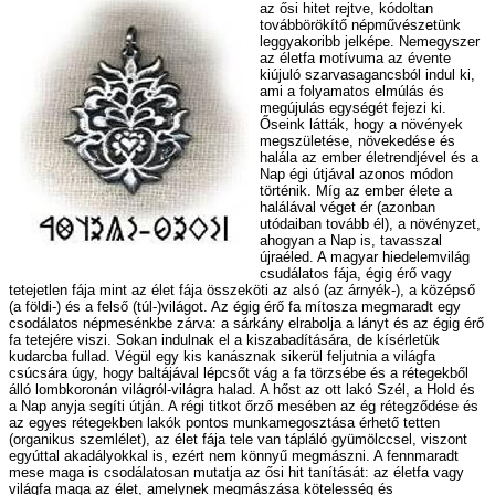
az ősi hitet rejtve, kódoltan
továbbörökítő népművészetünk
leggyakoribb jelképe. Nemegyszer
az életfa motívuma az évente
kiújuló szarvasagancsból indul ki,
ami a folyamatos elmúlás és
megújulás egységét fejezi ki.
Őseink látták, hogy a növények
megszületése, növekedése és
halála az ember életrendjével és a
Nap égi útjával azonos módon
történik. Míg az ember élete a
halálával véget ér (azonban
utódaiban tovább él), a növényzet,
ahogyan a Nap is, tavasszal
újraéled. A magyar hiedelemvilág
csudálatos fája, égig érő vagy
tetejetlen fája mint az élet fája összeköti az alsó (az árnyék-), a középső
(a földi-) és a felső (túl-)világot. Az égig érő fa mítosza megmaradt egy
csodálatos népmesénkbe zárva: a sárkány elrabolja a lányt és az égig érő
fa tetejére viszi. Sokan indulnak el a kiszabadítására, de kísérletük
kudarcba fullad. Végül egy kis kanásznak sikerül feljutnia a világfa
csúcsára úgy, hogy baltájával lépcsőt vág a fa törzsébe és a rétegekből
álló lombkoronán világról-világra halad. A hőst az ott lakó Szél, a Hold és
a Nap anyja segíti útján. A régi titkot őrző mesében az ég rétegződése és
az egyes rétegekben lakók pontos munkamegosztása érhető tetten
(organikus szemlélet), az élet fája tele van tápláló gyümölccsel, viszont
egyúttal akadályokkal is, ezért nem könnyű megmászni. A fennmaradt
mese maga is csodálatosan mutatja az ősi hit tanítását: az életfa vagy
világfa maga az élet, amelynek megmászása kötelesség és