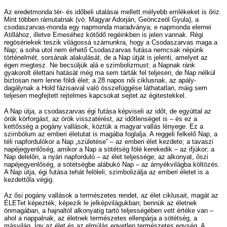
Az eredetmonda tér- és időbeli utalásai mellett mélyebb emlékeket is őriz.
Mint többen rámutatnak (vö. Magyar Adorján, Geönczeöl Gyula), a
csodaszarvas-monda egy napmonda maradványa; e napmonda elemei
Atillához, illetve Emeséhez kötődő regéinkben is jelen vannak. Régi
regösénekek teszik világossá számunkra, hogy a Csodaszarvas maga a
Nap; a soha utol nem érhető Csodaszarvas futása nemcsak népünk
történelmét, sorsának alakulását, de a Nap útját is jelenti, amelyet az
égen megtesz. Ne becsüljük alá e szimbolizmust: a Napnak ránk
gyakorolt élettani hatását még ma sem tárták fel teljesen, de Nap nélkül
biztosan nem lenne földi élet; a 28 napos női ciklusnak, az apály-
dagálynak a Hold fázisaival való összefüggése láthatatlan, máig sem
teljesen megfejtett rejtelmes kapcsokat sejtet az égitestekkel.
A Nap útja, a csodaszarvas égi futása képviseli az időt, de egyúttal az
örök körforgást, az örök visszatérést, az időtlenséget is – és ez a
kettősség a pogány vallások, köztük a magyar vallás lényege. Ez a
szimbólum az emberi életutat is magába foglalja. A reggeli felkelő Nap, a
téli napfordulókor a Nap „születése” – az emberi élet kezdete; a tavaszi
napéjegyenlőség, amikor a Nap a sötétség fölé kerekedik – az ifjúkor; a
Nap delelőn, a nyári napforduló – az élet teljessége; az alkonyat, őszi
napéjegyenlőség, a sötétségbe alábukó Nap – az árnyékvilágba költözés.
A Nap útja, égi futása tehát felöleli, szimbolizálja az emberi életet is a
kezdettőla végig.
Az ősi pogány vallások a természetes rendet, az élet ciklusait, magát az
ÉLETet képezték, képezik le jelképvilágukban; bennük az életnek
önmagában, a hajnaltól alkonyatig tartó teljességében vett értéke van –
ahol a nappalnak, az életnek természetes ellenpárja a sötétség, a
másvilág. Így az élet és az elmúlás egyetlen természetes egység. A