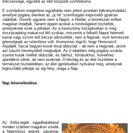
bölcsessége, egyúttal az élet központi szimbóluma.
E szimbólum megértése egyáltalán nem jelent azonban bálványimádást,
amellyel pogány eleinket az „új hit” szemforgató képviselői gyakran
vádolták. Őseink ugyanis nem a Napot, a Holdat, a természeti erőket
magukat imádták, hanem éppen azokat a minőségeket tisztelték,
amelyeknek ezek a jelképei. Az a keresztény középkorban is még
évszázadokig makacsul élő szokás, miszerint a felkelő Napot felemelt
karral vagy szívre tett kézzel üdvözölték, nem a Napnak, mint természeti
jelenségnek az istenítése volt. Anonymus rögzíti, hogy Honszerző
Árpádék Tarcal hegyén kövér lóval áldoztak – de nem a hegynek, amint
azt László törvényeiből megtudjuk. Az ő idejében még pogány szokás
szerint kutak mellett áldoztak, és fákhoz, forrásokhoz, kövekhez
ajándékot vittek, de nem ezeknek. A felvilág és az élet tisztelete a
természet tiszteletében, az élet igenlésében nyilvánul meg, amelynek
legtisztább jelképe az égi fény, maga a Nap.
Nap felemelkedése
Az Atilla-regék tagadhatatlanul
minden ízükben magukon viselik
a Napmítosz jegyeit, ugyanígy