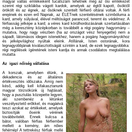
magyar vallás emlékeiként tucatszám lehetnek még az ősi emlékezet
szerint régi sziklákba vágott kardok, amelyek az égtől kapott, ősöktől
örökölt és az égnek, az ősöknek szentelt férfierő oltárai voltak. A férfi
erejének és ezen erő Napnak, az ÉLETnek szentelésének szimbóluma a
kard, amely súlyával, élével méltóságot parancsol, teremt és védelmez. A
férfiasság jelképe a kard; a véres kard körülhordozásának szertartásában
még a keresztény középkorban is továbbélt a régi pogány hagyomány –
mutatva, hogy nagy vészben (ha az országot vész fenyegette) nem a
sápadt, látomásos idegen istenekhez, hanem a pogány hagyományokhoz
és jelképvilághoz nyúltak eleink. Atillának, Isten ostorának, kora
legnagyobbjának kiválasztottságát szintén a kard, de ezek legnagyobbika:
régi regölések ígéretének isteni kardja és annak csodálatos megtalálása
mutatta
Az igazi nőiség vállalása
A korszak, amelyben élünk, a
dekadencia és az általános
értékvesztés időszaka. Amíg nem
késő, addig kell kifakasztanunk
magyar törzsökünk új hajtásait,
hogy a pusztulás közepette legyen,
aki szembenéz a létünket
veszélyeztető erőkkel, és magáévá
teszi azokat az értékeket, amelyek
biztosítják őseink vérének
továbbvitelét. Ennek kulcsa a
bátor, valóban férfias férfiember
mellett a kemény, ám nőies
fehérnép! A tettrekész férfiak mellé