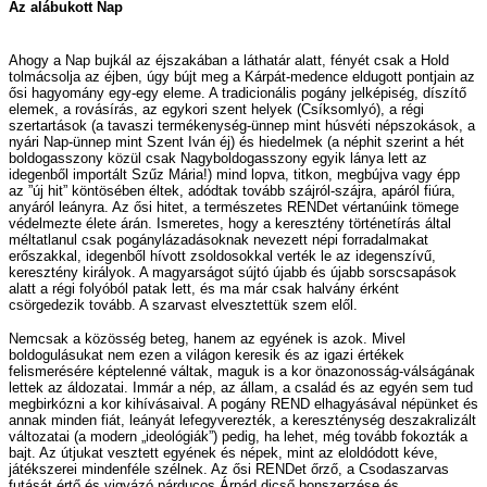
Az alábukott Nap
Ahogy a Nap bujkál az éjszakában a láthatár alatt, fényét csak a Hold
tolmácsolja az éjben, úgy bújt meg a Kárpát-medence eldugott pontjain az
ősi hagyomány egy-egy eleme. A tradicionális pogány jelképiség, díszítő
elemek, a rovásírás, az egykori szent helyek (Csíksomlyó), a régi
szertartások (a tavaszi termékenység-ünnep mint húsvéti népszokások, a
nyári Nap-ünnep mint Szent Iván éj) és hiedelmek (a néphit szerint a hét
boldogasszony közül csak Nagyboldogasszony egyik lánya lett az
idegenből importált Szűz Mária!) mind lopva, titkon, megbújva vagy épp
az ”új hit” köntösében éltek, adódtak tovább szájról-szájra, apáról fiúra,
anyáról leányra. Az ősi hitet, a természetes RENDet vértanúink tömege
védelmezte élete árán. Ismeretes, hogy a keresztény történetírás által
méltatlanul csak pogánylázadásoknak nevezett népi forradalmakat
erőszakkal, idegenből hívott zsoldosokkal verték le az idegenszívű,
keresztény királyok. A magyarságot sújtó újabb és újabb sorscsapások
alatt a régi folyóból patak lett, és ma már csak halvány érként
csörgedezik tovább. A szarvast elvesztettük szem elől.
Nemcsak a közösség beteg, hanem az egyének is azok. Mivel
boldogulásukat nem ezen a világon keresik és az igazi értékek
felismerésére képtelenné váltak, maguk is a kor önazonosság-válságának
lettek az áldozatai. Immár a nép, az állam, a család és az egyén sem tud
megbirkózni a kor kihívásaival. A pogány REND elhagyásával népünket és
annak minden fiát, leányát lefegyverezték, a kereszténység deszakralizált
változatai (a modern „ideológiák”) pedig, ha lehet, még tovább fokozták a
bajt. Az útjukat vesztett egyének és népek, mint az eloldódott kéve,
játékszerei mindenféle szélnek. Az ősi RENDet őrző, a Csodaszarvas
futását értő és vigyázó párducos Árpád dicső honszerzése és