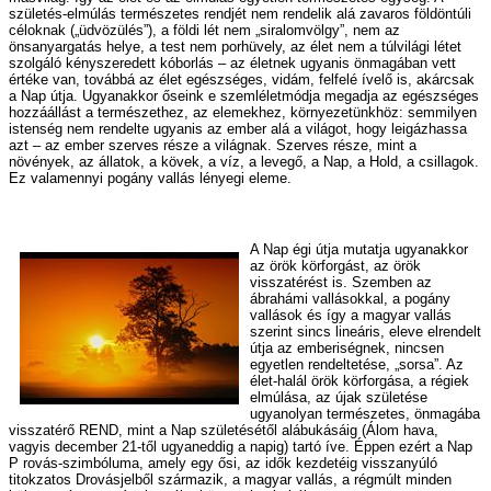
születés-elmúlás természetes rendjét nem rendelik alá zavaros földöntúli
céloknak („üdvözülés”), a földi lét nem „siralomvölgy”, nem az
önsanyargatás helye, a test nem porhüvely, az élet nem a túlvilági létet
szolgáló kényszeredett kóborlás – az életnek ugyanis önmagában vett
értéke van, továbbá az élet egészséges, vidám, felfelé ívelő is, akárcsak
a Nap útja. Ugyanakkor őseink e szemléletmódja megadja az egészséges
hozzáállást a természethez, az elemekhez, környezetünkhöz: semmilyen
istenség nem rendelte ugyanis az ember alá a világot, hogy leigázhassa
azt – az ember szerves része a világnak. Szerves része, mint a
növények, az állatok, a kövek, a víz, a levegő, a Nap, a Hold, a csillagok.
Ez valamennyi pogány vallás lényegi eleme.
A Nap égi útja mutatja ugyanakkor
az örök körforgást, az örök
visszatérést is. Szemben az
ábrahámi vallásokkal, a pogány
vallások és így a magyar vallás
szerint sincs lineáris, eleve elrendelt
útja az emberiségnek, nincsen
egyetlen rendeltetése, „sorsa”. Az
élet-halál örök körforgása, a régiek
elmúlása, az újak születése
ugyanolyan természetes, önmagába
visszatérő REND, mint a Nap születésétől alábukásáig (Álom hava,
vagyis december 21-től ugyaneddig a napig) tartó íve. Éppen ezért a Nap
P rovás-szimbóluma, amely egy ősi, az idők kezdetéig visszanyúló
titokzatos Drovásjelből származik, a magyar vallás, a régmúlt minden