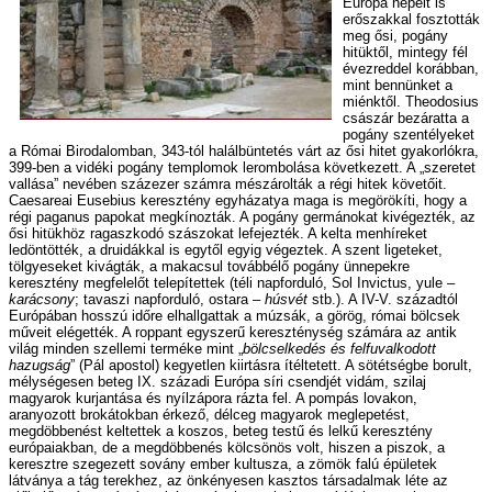
Európa népeit is
erőszakkal fosztották
meg ősi, pogány
hitüktől, mintegy fél
évezreddel korábban,
mint bennünket a
miénktől. Theodosius
császár bezáratta a
pogány szentélyeket
a Római Birodalomban, 343-tól halálbüntetés várt az ősi hitet gyakorlókra,
399-ben a vidéki pogány templomok lerombolása következett. A „szeretet
vallása” nevében százezer számra mészárolták a régi hitek követőit.
Caesareai Eusebius keresztény egyházatya maga is megörökíti, hogy a
régi paganus papokat megkínozták. A pogány germánokat kivégezték, az
ősi hitükhöz ragaszkodó szászokat lefejezték. A kelta menhíreket
ledöntötték, a druidákkal is egytől egyig végeztek. A szent ligeteket,
tölgyeseket kivágták, a makacsul továbbélő pogány ünnepekre
keresztény megfelelőt telepítettek (téli napforduló, Sol Invictus, yule –
karácsony
; tavaszi napforduló, ostara –
húsvét
stb.). A IV-V. századtól
Európában hosszú időre elhallgattak a múzsák, a görög, római bölcsek
műveit elégették. A roppant egyszerű kereszténység számára az antik
világ minden szellemi terméke mint „
bölcselkedés és felfuvalkodott
hazugság
” (Pál apostol) kegyetlen kiirtásra ítéltetett. A sötétségbe borult,
mélységesen beteg IX. századi Európa síri csendjét vidám, szilaj
magyarok kurjantása és nyílzápora rázta fel. A pompás lovakon,
aranyozott brokátokban érkező, délceg magyarok meglepetést,
megdöbbenést keltettek a koszos, beteg testű és lelkű keresztény
európaiakban, de a megdöbbenés kölcsönös volt, hiszen a piszok, a
keresztre szegezett sovány ember kultusza, a zömök falú épületek
látványa a tág terekhez, az önkényesen kasztos társadalmak léte az