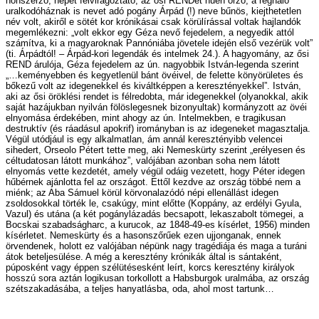
honszerző, népét felvirágoztató, az ősi RENDet hűen őrző, a regnáló
uralkodóháznak is nevet adó pogány Árpád (!) neve bűnös, kiejthetetlen
név volt, akiről e sötét kor krónikásai csak körülírással voltak hajlandók
megemlékezni: „volt ekkor egy Géza nevő fejedelem, a negyedik attól
számítva, ki a magyaroknak Pannóniába jövetele idején első vezérük volt”
(ti. Árpádtól! – Árpád-kori legendák és intelmek 24.). A hagyomány, az ősi
REND árulója, Géza fejedelem az ún. nagyobbik István-legenda szerint
„…keményebben és kegyetlenül bánt övéivel, de felette könyörületes és
bőkezű volt az idegenekkel és kiváltképpen a keresztényekkel”. István,
aki az ősi öröklési rendet is félredobta, már idegenekkel (olyanokkal, akik
saját hazájukban nyilván fölöslegesnek bizonyultak) kormányzott az övéi
elnyomása érdekében, mint ahogy az ún. Intelmekben, e tragikusan
destruktív (és ráadásul apokrif) irományban is az idegeneket magasztalja.
Végül utódjául is egy alkalmatlan, ám annál keresztényibb velencei
sihedert, Orseolo Pétert tette meg, aki Nemeskürty szerint „erélyesen és
céltudatosan látott munkához”, valójában azonban soha nem látott
elnyomás vette kezdetét, amely végül odáig vezetett, hogy Péter idegen
hűbérnek ajánlotta fel az országot. Ettől kezdve az ország többé nem a
miénk; az Aba Sámuel körül körvonalazódó népi ellenállást idegen
zsoldosokkal törték le, csakúgy, mint előtte (Koppány, az erdélyi Gyula,
Vazul) és utána (a két pogánylázadás becsapott, lekaszabolt tömegei, a
Bocskai szabadságharc, a kurucok, az 1848-49-es kísérlet, 1956) minden
kísérletet. Nemeskürty és a hasonszőrűek ezen ujjonganak, ennek
örvendenek, holott ez valójában népünk nagy tragédiája és maga a turáni
átok beteljesülése. A még a keresztény krónikák által is sántaként,
púposként vagy éppen szélütésesként leírt, korcs keresztény királyok
hosszú sora aztán logikusan torkollott a Habsburgok uralmába, az ország
szétszakadásába, a teljes hanyatlásba, oda, ahol most tartunk…