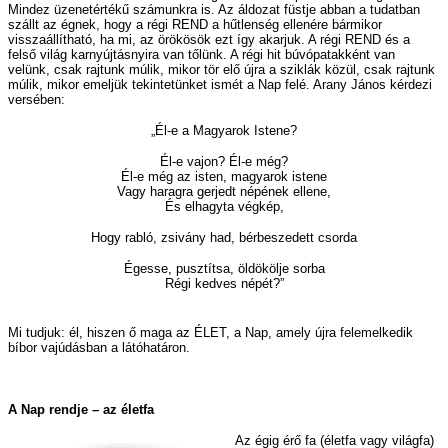
Mindez üzenetértékű számunkra is. Az áldozat füstje abban a tudatban
szállt az égnek, hogy a régi REND a hűtlenség ellenére bármikor
visszaállítható, ha mi, az örökösök ezt így akarjuk. A régi REND és a
felső világ karnyújtásnyira van tőlünk. A régi hit búvópatakként van
velünk, csak rajtunk múlik, mikor tör elő újra a sziklák közül, csak rajtunk
múlik, mikor emeljük tekintetünket ismét a Nap felé. Arany János kérdezi
versében:
„Él-e a Magyarok Istene?
Él-e vajon? Él-e még?
Él-e még az isten, magyarok istene
Vagy haragra gerjedt népének ellene,
És elhagyta végkép,
Hogy rabló, zsivány had, bérbeszedett csorda
Égesse, pusztítsa, öldökölje sorba
Régi kedves népét?”
Mi tudjuk: él, hiszen ő maga az ÉLET, a Nap, amely újra felemelkedik
bíbor vajúdásban a látóhatáron.
A Nap rendje – az életfa
Az égig érő fa (életfa vagy világfa)