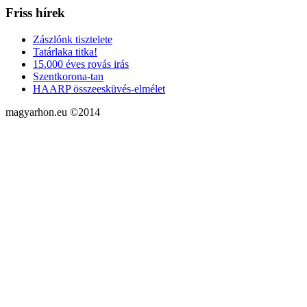
Friss hírek
Zászlónk tisztelete
Tatárlaka titka!
15.000 éves rovás irás
Szentkorona-tan
HAARP összeesküvés-elmélet
magyarhon.eu ©2014