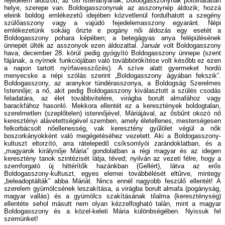
fejedelem áldozott, az ősi istenanyának, Boldogasszonynak pótolhatatlan
helye, szerepe van. Boldogasszonynak az asszonynép áldozik; hozzá
eleink boldog emlékezetű idejében közvetlenül fordulhatott a szegény
szülőasszony vagy a vajúdó fejedelemasszony egyaránt. Népi
emlékezetünk sokáig őrizte e pogány női áldozás egy esetét a
Boldogasszony pohara képében; a betegágyas anya felépülésének
ünnepét ülték az asszonyok ezen áldozattal. Január volt Boldogasszony
hava; december 28. körül pedig gyógyító Boldogasszony ünnepe (szent
fájának, a nyírnek funkciójában való továbbörökítése volt később ez ezen
a napon tartott nyírfavesszőzés). A szíve alatt gyermeket hordó
menyecske a népi szólás szerint „Boldogasszony ágyában fekszik”.
Boldogasszony, az aranykor tündérasszonya, a Boldogság Szerelmes
Istennője; a nő, akit pedig Boldogasszony kiválasztott a szülés csodás
feladatára, az élet továbbvitelére, virágba borult almafához vagy
barackfához hasonló. Mekkora ellentét ez a keresztények boldogtalan,
szerelmetlen (szeplőtelen) istennőjével, Máriájával, az ősbűnt okozó nő
keresztényi alávetettségével szemben, amely életellenes, mesterségesen
felkorbácsolt nőellenesség, vak keresztény gyűlölet végül a nők
boszorkányokként való megégetéséhez vezetett. Aki a Boldogasszony-
kultuszt eltorzító, arra rátelepedő csíksomlyói zarándoklatban, és a
„magyarok királynője Mária” gondolatban a régi magyar és az idegen
keresztény tanok szintézisét látja, téved; nyilván az vezeti félre, hogy a
szemforgató új hittérítők hazánkban (Gellért), látva az erős
Boldogasszony-kultuszt, egyes elemei továbbélését eltűrve, mintegy
„beleadoptálták” abba Máriát. Nincs ennél nagyobb feszülő ellentét! A
szerelem gyümölcsének leszakítása, a virágba borult almafa (pogányság,
magyar vallás) és a gyümölcs szakításának tilalma (kereszténység)
ellentéte sehol másutt nem olyan kézzelfogható talán, mint a magyar
Boldogasszony és a közel-keleti Mária különbségében. Nyissuk fel
szemünket!