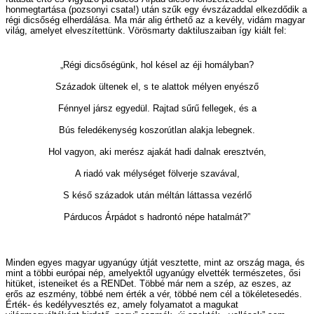
honmegtartása (pozsonyi csata!) után szűk egy évszázaddal elkezdődik a
régi dicsőség elherdálása. Ma már alig érthető az a kevély, vidám magyar
világ, amelyet elveszítettünk. Vörösmarty daktiluszaiban így kiált fel:
„Régi dicsőségünk, hol késel az éji homályban?
Századok ültenek el, s te alattok mélyen enyésző
Fénnyel jársz egyedül. Rajtad sűrű fellegek, és a
Bús feledékenység koszorútlan alakja lebegnek.
Hol vagyon, aki merész ajakát hadi dalnak eresztvén,
A riadó vak mélységet fölverje szavával,
S késő századok után méltán láttassa vezérlő
Párducos Árpádot s hadrontó népe hatalmát?”
Minden egyes magyar ugyanúgy útját vesztette, mint az ország maga, és
mint a többi európai nép, amelyektől ugyanúgy elvették természetes, ősi
hitüket, isteneiket és a RENDet. Többé már nem a szép, az eszes, az
erős az eszmény, többé nem érték a vér, többé nem cél a tökéletesedés.
Érték- és kedélyvesztés ez, amely folyamatot a magukat