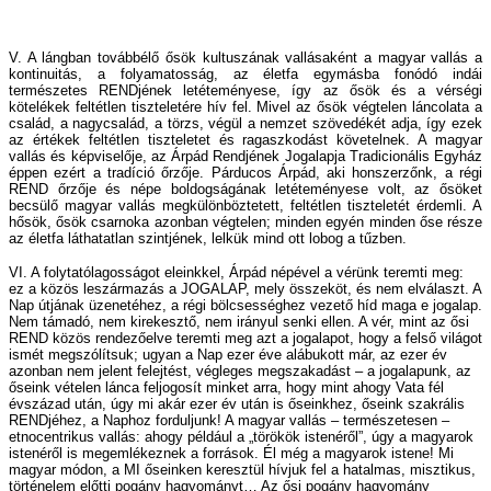
V. A lángban továbbélő ősök kultuszának vallásaként a magyar vallás a
kontinuitás, a folyamatosság, az életfa egymásba fonódó indái
természetes RENDjének letéteményese, így az ősök és a vérségi
kötelékek feltétlen tiszteletére hív fel. Mivel az ősök végtelen láncolata a
család, a nagycsalád, a törzs, végül a nemzet szövedékét adja, így ezek
az értékek feltétlen tiszteletet és ragaszkodást követelnek. A magyar
vallás és képviselője, az Árpád Rendjének Jogalapja Tradicionális Egyház
éppen ezért a tradíció őrzője. Párducos Árpád, aki honszerzőnk, a régi
REND őrzője és népe boldogságának letéteményese volt, az ősöket
becsülő magyar vallás megkülönböztetett, feltétlen tiszteletét érdemli. A
hősök, ősök csarnoka azonban végtelen; minden egyén minden őse része
az életfa láthatatlan szintjének, lelkük mind ott lobog a tűzben.
VI. A folytatólagosságot eleinkkel, Árpád népével a vérünk teremti meg:
ez a közös leszármazás a JOGALAP, mely összeköt, és nem elválaszt. A
Nap útjának üzenetéhez, a régi bölcsességhez vezető híd maga e jogalap.
Nem támadó, nem kirekesztő, nem irányul senki ellen. A vér, mint az ősi
REND közös rendezőelve teremti meg azt a jogalapot, hogy a felső világot
ismét megszólítsuk; ugyan a Nap ezer éve alábukott már, az ezer év
azonban nem jelent felejtést, végleges megszakadást – a jogalapunk, az
őseink vételen lánca feljogosít minket arra, hogy mint ahogy Vata fél
évszázad után, úgy mi akár ezer év után is őseinkhez, őseink szakrális
RENDjéhez, a Naphoz forduljunk! A magyar vallás – természetesen –
etnocentrikus vallás: ahogy például a „törökök istenéről”, úgy a magyarok
istenéről is megemlékeznek a források. Él még a magyarok istene! Mi
magyar módon, a MI őseinken keresztül hívjuk fel a hatalmas, misztikus,
történelem előtti pogány hagyományt… Az ősi pogány hagyomány