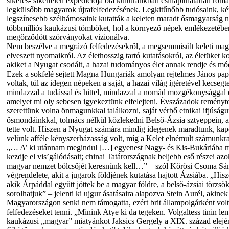
sikeres- sikertelen expedíciója óta kultúránkban csillapíthatatlan roma
legkülsőbb magyarok újrafelfedezésének. Legkitűnőbb tudósaink, k
legszínesebb szélhámosaink kutatták a keleten maradt ősmagyarság n
többmilliós kaukázusi tömböket, hol a környező népek emlékezetébe
megőrződött szórványokat vizionálva.
Nem beszélve a megrázó felfedezésekről, a megsemmisült keleti mag
elveszett nyomaikról. Az élethosszig tartó kutatásokról, az életüket k
akiket a Nyugat csodált, a hazai tudományos élet annak rendje és mód
Ezek a sokfelé sejtett Magna Hungariák amolyan rejtelmes János pap
voltak, túl az idegen népeken a saját, a hazai világ ígéretével kecseg
mindazzal a tudással és hittel, mindazzal a nomád mozgékonysággal é
amelyet mi oly sebesen igyekeztünk elfelejteni. Évszázadok reményte
szerettünk volna önmagunkkal találkozni, saját vérbő etnikai ifjúságu
ősmondáinkkal, tolmács nélkül közlekedni Belső-Ázsia sztyeppein, am
tette volt. Hiszen a Nyugat számára mindig idegenek maradtunk, kap
velünk afféle kényszerházasság volt, míg a Kelet elnémult számunkra
„… A’ ki utánnam megindul […] egyenest Nagy- és Kis-Bukáriába 
kezdje el vis’gálódásait; chinai Tatárországnak beljebb eső részei azo
magyar nemzet bölcsőjét keresnünk kell…” – szól Kőrösi Csoma Sán
végrendelete, akit a jugarok földjének kutatása hajtott Ázsiába. „His
akik Árpáddal együtt jöttek be a magyar földre, a belső-ázsiai törzsö
sorolhatjuk” – jelenti ki ujgur ásatásaira alapozva Stein Aurél, akinek 
Magyarországon senki nem támogatta, ezért brit állampolgárként volt
felfedezéseket tenni. „Minink Atye ki da tegeken. Volgaltess tinin lem
kaukázusi „magyar” miatyánkot Jaksics Gergely a XIX. század elején,