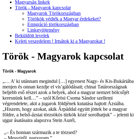
Magyarság linkek
Török - Magyarok kapcsolat
Magyarok Törökországban
Törökök védték a Magyar érdekeket?
Emigráció törökországban
Linkgyüjtemény
Beküldött levelek
Keleti veszedelem ! Irtsátok ki a Magyarokat !
Török - Magyarok kapcsolat
Török - Magyarok
„… A’ ki utánnam megindul […] egyenest Nagy- és Kis-Bukáriába
menjen és onnan kezdje el vis’gálódásait; chinai Tatárországnak
beljebb eső részei azok a helyek, ahol a magyar nemzet bölcsőjét
keresnünk kell…” – szól Kőrösi Csoma Sándor szellemi
végrendelete, akit a jugarok földjének kutatása hajtott Ázsiába.
„Hiszem, hogy azokat, akik Árpáddal együtt jöttek be a magyar
földre, a belső-ázsiai törzsökös türkök közé sorolhatjuk” – jelenti ki
ujgur ásatásaira alapozva Stein Aurél,
„– És honnan származik a te törzsed?
– Messziről, nagyuram.”