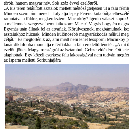
török, hanem magyar név. Sok száz évvel ezelőttről.
„A kis téren felállított asztalok mellett méltóságteljesen ül a falu férf
Minden szem rám mered – folytatja Ispay Ferenc kutatóútja elbeszélé
rámutatva a földre, megkérdeztem: Macarköy? Igenlő választ kapok!
a mellemnek szegezve bemutatkozom: Macar! Vagyis hogy én magy
Egymás után állnak fel az atyafiak. Körülvesznek, megbámulnak, ke
asztalukhoz húznak. Minden különösebb magyarázkodás nélkül megé
célját.” És megtörténik az, ami miatt nem lehet lesöpörni Macarköy p
tanár diktafonba mondatja e férfiakkal a falu eredettörténetét. „A mi
ezelőtt jöttek Magyarországról az isztambuli Gebze vidékére. Ott letel
alapítottak. Egy közeli cserkesz falu lakosságával nem tudván megférni
az Isparta melletti Sorkunjajlára