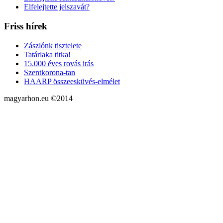
Elfelejtette jelszavát?
Friss hírek
Zászlónk tisztelete
Tatárlaka titka!
15.000 éves rovás irás
Szentkorona-tan
HAARP összeesküvés-elmélet
magyarhon.eu ©2014