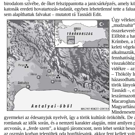
birodalom szívébe, de őket felszippantotta a janicsárképzés, amely köz
katonák eredeti hovatartozás-tudatát, egyben lehetetlenné tette a falu
sem alapíthattak falvakat – mutatott rá Tasnádi Edit.
Úgy vélekede
„mudzsahir”
összekeverés
Előbbit a ha
Krímben, a 
keleti végek
alkalmazták,
fennhatóság 
visszaköltöz
vidékre – a
– Thököly I
házasodhatt
török lányo
Tasnádi –, e
leszármazott
Macarogluna
Magyarfiána
Mindenesetr
gyermekei az édesanyjuk nyelvét, így a török kultúrát örökölték. De
romlanak az idők során, és a nemzeti karakter alapján, mint amilyen p
arcvonás, a „ferde szem”, a kiugró járomcsont, nem lehet senkit bes
az oszmán korban települtek oda honfitársaink, akkor fent kellett v