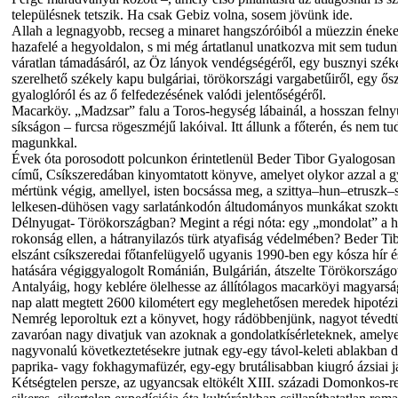
településnek tetszik. Ha csak Gebiz volna, sosem jövünk ide.
Allah a legnagyobb, recseg a minaret hangszóróiból a müezzin ének
hazafelé a hegyoldalon, s mi még ártatlanul unatkozva mit sem tudun
váratlan támadásáról, az Öz lányok vendégségéről, egy busznyi szék
szerelhető székely kapu bulgáriai, törökországi vargabetűiről, egy ő
gyaloglóról és az ő felfedezésének valódi jelentőségéről.
Macarköy. „Madzsar” falu a Toros-hegység lábainál, a hosszan felnyú
síkságon – furcsa rögeszméjű lakóival. Itt állunk a főterén, és nem t
magunkkal.
Évek óta porosodott polcunkon érintetlenül Beder Tibor Gyalogosa
című, Csíkszeredában kinyomtatott könyve, amelyet olykor azzal a g
mértünk végig, amellyel, isten bocsássa meg, a szittya–hun–etruszk–su
lelkesen-dühösen vagy sarlatánkodón áltudományos munkákat szokt
Délnyugat- Törökországban? Megint a régi nóta: egy „mondolat” a h
rokonság ellen, a hátranyilazós türk atyafiság védelmében? Beder Ti
elszánt csíkszeredai főtanfelügyelő ugyanis 1990-ben egy kósza hír 
hatására végiggyalogolt Románián, Bulgárián, átszelte Törökországot
Antalyáig, hogy keblére ölelhesse az állítólagos macarköyi magyars
nap alatt megtett 2600 kilométert egy meglehetősen meredek hipotézi
Nemrég leporoltuk ezt a könyvet, hogy rádöbbenjünk, nagyot tévedt
zavaróan nagy divatjuk van azoknak a gondolatkísérleteknek, amelye
nagyvonalú következtetésekre jutnak egy-egy távol-keleti ablakban d
paprika- vagy fokhagymafüzér, egy-egy brutálisabban kiugró ázsiai j
Kétségtelen persze, az ugyancsak eltökélt XIII. századi Domonkos-re