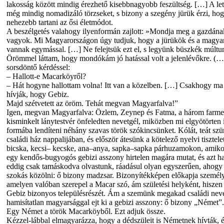
lakosság között mindig érezhető kisebbnagyobb feszültség. […] A let
még mindig nomadizáló törzseket, s bizony a szegény jürük érzi, hog
nehezebb tartani az ősi életmódot.
A beszélgetés valahogy ilyenformán zajlott: »Mondja meg a gazdán
vagyok. Mi Magyarországon úgy tudjuk, hogy a jürükök és a magy
vannak egymással. […] Ne felejtsük ezt el, s legyünk büszkék múltu
Örömmel láttam, hogy mondókám jó hatással volt a jelenlévőkre. (…)
sorsdöntő kérdéssel:
– Hallott-e Macarköyről?
– Hát hogyne hallottam volna! Itt van a közelben. […] Csakhogy m
hívják, hogy Gebiz.
Majd szétvetett az öröm. Tehát megvan Magyarfalva!”
Igen, megvan Magyarfalva: Özlem, Zeynep és Fatma, a három farme
kisminkelt lánytestvér önfeledten nevetgél, miközben mi elgyötörten
formába lendíteni néhány szavas török szókincsünket. Kólát, teát szü
családi ház nappalijában, és először átesünk a kötelező nyelvi tisztel
bicska, kecsi– kecske, ana–anya, sapka–sapka párhuzamokon, amiko
egy kendős-bugyogós gebizi asszony hirtelen magára mutat, és azt hal
eddig csak tamáskodva olvastunk, ráadásul olyan egyszerűen, ahogy 
szokás közölni: ő bizony madzsar. Bizonyítékképen előkapja személy
amelyen valóban szerepel a Macar szó, ám születési helyként, hiszen 
Gebiz bizonyos településrészét. Ám a szemünk megakad családi nev
hamisítatlan magyarsággal ejt ki a gebizi asszony: ő bizony „Német”.
Egy Német a török Macarköyből. Ezt adjuk össze.
Kézzel-lábbal elmagyarázza, hogy a dédszüleit is Németnek hívták, 