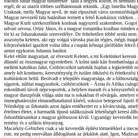
főkötős sudar magyar tündéreket” talál a hegyek között, és hétmillió
regél, de az utazót többen szélhámosnak tekintik. „Egy butellia Magy
Uraknak, melly Magyar nevű, de már elpusztult város szomszédságá
Magyar nevezetű falu határában termett a felső Kaukázusi vidéken…” 
Magyar Kurír szerkesztőinek korának nagyszerű szakembere, Gogol n
udvari orvosa, Orlay János, és a magyar romantika korában minden 
tör ki az őshazakutatás szenvedélye. De feltehetően többé senki nem 
asszonyba keleten, aki egy volgai városka piacán régies, mégis magá
kifejezésekkel igazított volna útba a csupán kétnapi járóföldre fekvő 
amint egykoron Julianus barátot.
Kelet eltűnt magyarjait, az elveszett Keletet, a mi Keletünket keresn
állandó az összmagyar egyenletben. A krími tatár kán fennhatósága a
melletti katolikus falut, Csöbörcsököt tartották hajdan a legkeletibb 
amely két kontinens, kereszténység és iszlám ütközési és érintkezési f
kultúránkon belül. Beolvadt e település magyarsága, de a hídnosztalgi
ujgurok, núbiai magyarabok, csöbörcsökiek – Ázsia és Afrika csángói
rokonítható távoli népcsoportok, a helyben maradt és a kényszerből m
magyar diaszpórák világa után ma is sokakban él sóvárgás, amelyet e
önmeghatározást elmaradhatatlanul kísérő, sokszor betegessé fajuló fi
Némiképp az űrkutatás azon ágára emlékeztet ez a kíváncsiság, amely
értelmes életet, a harmadik típusú találkozások lehetőségét keresi állh
őshonfitársainkat a magyar glóbuszon kívül. Ugyanúgy keveredik ben
remény és a szűkös tényanyag.
Macarköy-Gebizben csak a sár keveredik építési törmelékkel a mecset
este, mi pedig enerváltan álldogálunk az árkádok alatt. Igen, Madzsar