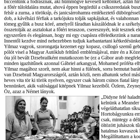
biccentünk a fodrásznak, aki hümmögve kevesell kettőnket, aztán hirt
a főtér túloldalára mutat, ahová éppen begördül a csíkszeredaiak bus
felsír a zurna, a töröksíp, és janicsárrohamra emlékeztető dübörgésse
dob, a kávéházi férfiak a tarkójukra tolják sapkájukat, és valahonnan
tömeg gyűlik a busz köré, amelyről fáradtan kászálódnak le a székel
összetolják az asztalokat a főtéri teraszon, cseresznyét, teát tesznek 
egyszerűen és elegánsan, hogy mi egy csapásra elfeledkezünk a naran
Innentől kezdve mind nehezebben tudjuk karbantartani kétkedésünke
Yilmaz vagyok, szorongatja kezemet egy kopasz, csillogó szemű gebizi
pólót visel a Magyar Autóklub feltűnő emblémájával, mire én a Köz
óta jól bevált Dzsebrailként mutatkozom be (ez a Gábor arab megfele
minden igazhitűnek azonnal Gábriel arkangyal, Mohamed próféta elhív
Yilmaz magához szorít, nem akar hinni a fülének, sorra bemutat baráta
van Dzsebrail Magyarországról, aztán közli, nem alhatunk sehol más
heves vita tör ki török nyelven, egyszer csak három csinos fiatal lán
bennünket, akik valósággal kitépnek Yilmaz kezeiből. Özlem, Zeyne
Öz, azaz a Német lányok.
„Didyne felé haladt
kelnünk a Meander 
végeláthatatlan síks
Hortobágyunkra eml
csak, mintegy a dél
öltözött juhászok tű
hatalmas kuvaszok 
Megállíttattam a koc