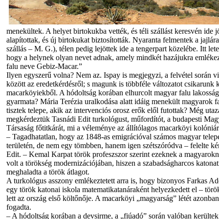
menekültek. A helyet birtokukba vették, és téli szállást keresvén ide jöt
alapítottak, és új birtokukat biztosították. Nyaranta felmentek a jajlára
szállás – M. G.), télen pedig lejöttek ide a tengerpart közelébe. Itt le
hogy a helynek olyan nevet adnak, amely mindkét hazájukra emlékezte
falu neve Gebiz-Macar.”
Ilyen egyszerű volna? Nem az. Ispay is megjegyzi, a felvétel során vi
között az eredetkérdésről; s magunk is többféle változatot csikarunk 
macarköyiekből. A hódoltság korában elhurcolt magyar falu lakossá
gyarmata? Mária Terézia uralkodása alatt idáig menekült magyarok 
tisztek telepe, akik az intervenciós orosz erők elől futottak? Még utaz
megkérdeztük Tasnádi Edit turkológust, műfordítót, a budapesti Ma
Társaság főtitkárát, mi a véleménye az állítólagos macarköyi kolóniár
– Tagadhatatlan, hogy az 1848-as emigrációval számos magyar telep
területén, de nem egy tömbben, hanem igen szétszóródva – felelte k
Edit. – Kemal Karpat török profeszszor szerint ezeknek a magyarokn
volt a törökség modernizációjában, hiszen a szabadságharcos katonat
meghaladta a török átlagot.
A turkológus asszony emlékeztetett arra is, hogy bizonyos Farkas Ad
egy török katonai iskola matematikatanáraként helyezkedett el – tör
lett az ország első költőnője. A macarköyi „magyarság” létét azonban
fogadta.
– A hódoltság korában a devsirme, a „fiúadó” során valóban kerülte