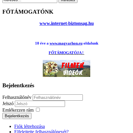
FŐTÁMOGATÓNK
www.internet-biztonsag.hu
10 éve a
www.magyarhon.eu
oldalunk
FŐTÁMOGATÓJA !
Bejelentkezés
Felhasználónév
Jelszó
Emlékezzen rám
Fiók létrehozása
Elfelejtette felhasználónevét?