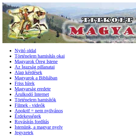
Nyitó oldal
Történelem hamisítás okai
Magyarok Öreg Istene
Az Igazság pillanatai
Alap kérdések
Magyarok a Bibliában
Friss hírek
Magyarság eredete
Árulkodó Internet
Történelem hamisítók
Filmek - videók
Apokrif = nem nyilvános
Érdekességek
Rovásírás fordítás
Istenünk, a magyar nyelv
Jegyzetek