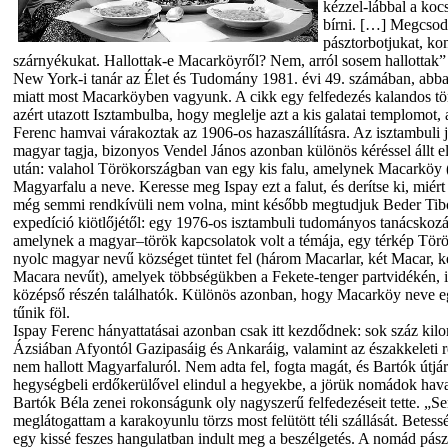
kézzel-lábbal a koc
bírni. […] Megcsod
pásztorbotjukat, ko
szárnyékukat. Hallottak-e Macarköyről? Nem, arról sosem hallottak” 
New York-i tanár az Élet és Tudomány 1981. évi 49. számában, abba
miatt most Macarköyben vagyunk. A cikk egy felfedezés kalandos tör
azért utazott Isztambulba, hogy meglelje azt a kis galatai templomot,
Ferenc hamvai várakoztak az 1906-os hazaszállításra. Az isztambuli 
magyar tagja, bizonyos Vendel János azonban különös kéréssel állt e
után: valahol Törökországban van egy kis falu, amelynek Macarköy 
Magyarfalu a neve. Keresse meg Ispay ezt a falut, és derítse ki, miér
még semmi rendkívüli nem volna, mint később megtudjuk Beder Tibo
expedíció kiötlőjétől: egy 1976-os isztambuli tudományos tanácskoz
amelynek a magyar–török kapcsolatok volt a témája, egy térkép Törö
nyolc magyar nevű községet tüntet fel (három Macarlar, két Macar, 
Macara nevűt), amelyek többségükben a Fekete-tenger partvidékén, i
középső részén találhatók. Különös azonban, hogy Macarköy neve
tűnik föl.
Ispay Ferenc hányattatásai azonban csak itt kezdődnek: sok száz kilom
Ázsiában Afyontól Gazipasáig és Ankaráig, valamint az északkeleti r
nem hallott Magyarfaluról. Nem adta fel, fogta magát, és Bartók útjár
hegységbeli erdőkerülővel elindul a hegyekbe, a jörük nomádok hava
Bartók Béla zenei rokonságunk oly nagyszerű felfedezéseit tette. „Se
meglátogattam a karakoyunlu törzs most felütött téli szállását. Betessé
egy kissé feszes hangulatban indult meg a beszélgetés. A nomád pászt