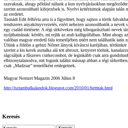
szavaknak, ahogy például nálunk a kun nyelvjárásokban megőrződtek
szerint azonosítható kifejezések is. Nyelvi kritériumok alapján talán 
az eredetet.
Tasnádi Edit felhívta arra is a figyelmet, hogy sajnos a török falvak
rendszeres anyakönyvvezetés, ezért nehezen azonosíthatók a nevek 
egy család története. A régi sírköveken még kibogarászható nevek t
nyújthatnának: kérdés, mi rejlik az arab kalligráfiában. Mint ahogy az
valóban magyar eredetű falu temetőjében miért nem találhatók latin ny
Ülünk a földön a gebizi Német lányok kíváncsi karéjában, térdünkre t
szerint a kis kerek asztalka alá tett abroszt, kenyeret törünk, kanalazzu
rágcsáljuk a fűszeres csirkecombot, de leginkább csak arra gondolun
elbizonytalanodva, mit fogunk találni másnap abban a régi sírkertben
csak „Madzsar” temetőként emlegetnek.
Magyar Nemzet Magazin 2006 Július 8
http://isztambulkalandok.blogspot.com/2010/01/hettitak.html
Keresés