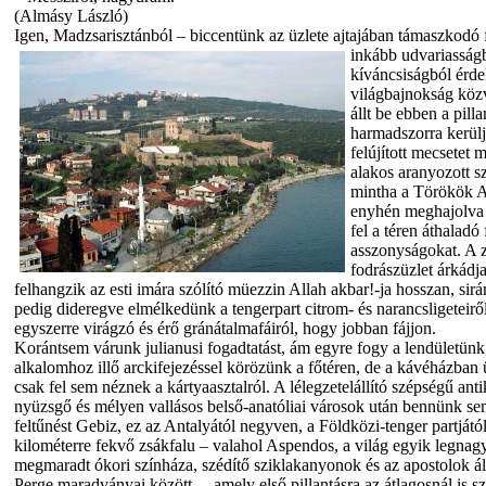
(Almásy László)
Igen, Madzsarisztánból – biccentünk az üzlete ajtajában támaszkodó 
inkább udvariasság
kíváncsiságból érde
világbajnokság közv
állt be ebben a pill
harmadszorra kerülj
felújított mecsetet 
alakos aranyozott s
mintha a Törökök A
enyhén meghajolva 
fel a téren áthalad
asszonyságokat. A z
fodrászüzlet árkádj
felhangzik az esti imára szólító müezzin Allah akbar!-ja hosszan, sir
pedig dideregve elmélkedünk a tengerpart citrom- és narancsligeteiről
egyszerre virágzó és érő gránátalmafáiról, hogy jobban fájjon.
Korántsem várunk julianusi fogadtatást, ám egyre fogy a lendületünk
alkalomhoz illő arckifejezéssel körözünk a főtéren, de a kávéházban
csak fel sem néznek a kártyaasztalról. A lélegzetelállító szépségű an
nyüzsgő és mélyen vallásos belső-anatóliai városok után bennünk se
feltűnést Gebiz, ez az Antalyától negyven, a Földközi-tenger partjától
kilométerre fekvő zsákfalu – valahol Aspendos, a világ egyik legna
megmaradt ókori színháza, szédítő sziklakanyonok és az apostolok álta
Perge maradványai között –, amely első pillantásra az átlagosnál is s