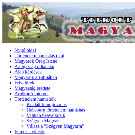
Nyitó oldal
Történelem hamisítás okai
Magyarok Öreg Istene
Az Igazság pillanatai
Alap kérdések
Magyarok a Bibliában
Friss hírek
Magyarság eredete
Árulkodó Internet
Történelem hamisítók
Kitalált finnugrizmus
Habsburg történelem hamisítás
Vatikán beavatkozik
Szégyen Magyar
Válasz a "Szégyen Magyarra"
Filmek - videók