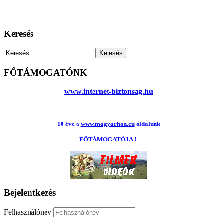
Keresés
FŐTÁMOGATÓNK
www.internet-biztonsag.hu
10 éve a
www.magyarhon.eu
oldalunk
FŐTÁMOGATÓJA !
Bejelentkezés
Felhasználónév