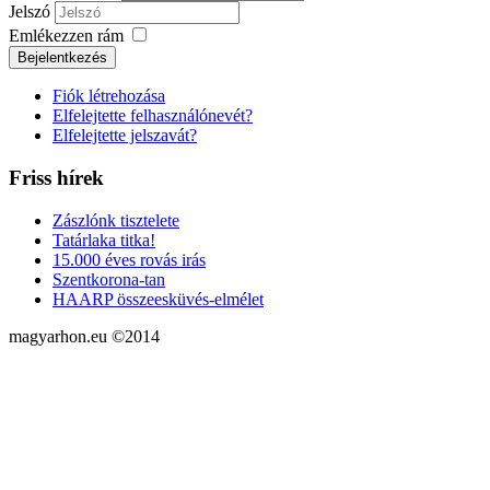
Jelszó
Emlékezzen rám
Fiók létrehozása
Elfelejtette felhasználónevét?
Elfelejtette jelszavát?
Friss hírek
Zászlónk tisztelete
Tatárlaka titka!
15.000 éves rovás irás
Szentkorona-tan
HAARP összeesküvés-elmélet
magyarhon.eu ©2014