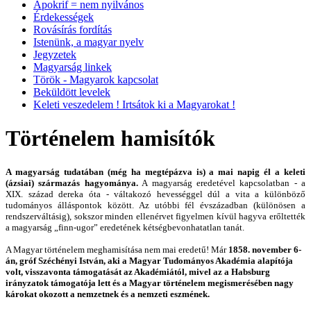
Apokrif = nem nyilvános
Érdekességek
Rovásírás fordítás
Istenünk, a magyar nyelv
Jegyzetek
Magyarság linkek
Török - Magyarok kapcsolat
Beküldött levelek
Keleti veszedelem ! Irtsátok ki a Magyarokat !
Történelem hamisítók
A magyarság tudatában (még ha megtépázva is) a mai napig él a keleti
(ázsiai) származás hagyománya.
A magyarság eredetével kapcsolatban - a
XIX. század dereka óta - váltakozó hevességgel dúl a vita a különböző
tudományos álláspontok között. Az utóbbi fél évszázadban (különösen a
rendszerváltásig), sokszor minden ellenérvet figyelmen kívül hagyva erőltették
a magyarság „finn-ugor” eredetének kétségbevonhatatlan tanát.
A Magyar történelem meghamisítása nem mai eredetű! Már
1858. november 6-
án, gróf Széchényi István, aki a Magyar Tudományos Akadémia alapítója
volt, visszavonta támogatását az Akadémiától, mivel az a Habsburg
irányzatok támogatója lett és a Magyar történelem megismerésében nagy
károkat okozott a nemzetnek és a nemzeti eszmének.