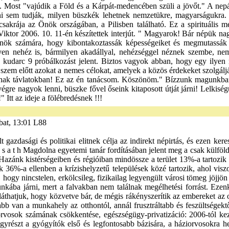
t, 13:01 L88
zdasági és politikai elitnek célja az indirekt népirtás, és ezen keresz
 s a t h Magdolna egyetemi tanár fordításában jelent meg a csak külföl
k. Hazánk kistérségeiben és régióiban mindössze a terület 13%-a tartozi
ak 36%-a ellenben a krízishelyzetű települések közé tartozik, ahol vi
, hogy nincstelen, erkölcsileg, fizikailag legyengült városi tömeg jöjj
ba járni, mert a falvakban nem találnak megélhetési forrást. Ezenkí
 láthatjuk, hogy közvetve bár, de mégis rákényszerítik az embereket az 
abb van a munkahely az otthontól, annál frusztráltabb és feszültségek
orvosok számának csökkentése, egészségügy-privatizáció: 2006-tól kez
yrészt a gyógyítók első és legfontosabb bázisára, a háziorvosokra hel