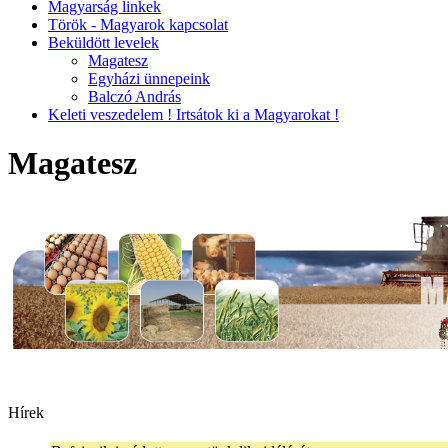
Magyarság linkek
Török - Magyarok kapcsolat
Beküldött levelek
Magatesz
Egyházi ünnepeink
Balczó András
Keleti veszedelem ! Irtsátok ki a Magyarokat !
Magatesz
Hírek