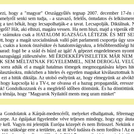
 övezi, hogy a "magyar" Országgyűlés tegnap 2007. december 17-én
melyről senki sem tudja, - a szavazó, felelős, öntudatos és lelkiismere
 a tavi békát, hogy lecsapolhatják-e a tavat. Lecsapolják. Diktálnak
gről? Hát, aki elhiszi, magára vessen. Ha nem hiszi, majd a viperák el
ainkat, hogy számukra csak a HATALOM IGAZSÁGA LÉTEZIK É
hogy a magát szocialistának valló párt parlamenti csoportja úgy szocia
i, csakis a konok önzésükre és hatalomvágyukra, a felsőbbrendűségi h
marad: fogd be a szád és húzd az igát! A gépezet engedelmesen nyomt
propaganda hazugsággá züllesztésére. MI ÉRDEKKÉPVISELETE
OK SEM MÉLTATNAK FIGYELEMMEL, NEM DEROGÁL VELÜN
t sorra adták el a magát hatalmas tömegek megmozgatására képes hit
lasztásokra, miközben a hiteles és egyetlen magukat kiválasztottnak hir
an, ezt a hitük diktálja. Az utolsó esélyünk az, hogy elmegyünk az alv
z, hogy kapcsolja ki a TV-t, ne olvassa el a hazug propagandát, eressze
k! Gondolkozzunk és a megfelelő időben döntsünk. És ha döntöttün
ma témája, hogy "Magyarok Nyilaitól ments meg uram minket"
l az irigységgel és sokszor gyűlölettel gondolkodtak és cselekedtek földünk megszerzése érdekében. És ez ma sincs másképp , a helyzet semmit nem változott. Trianon átkaként megszüntették a királyságot, az ősi földeket a nemességtől elkobozták, majd államosították. A parasztság földön futóvá vált. Az egy kézbe került állami földeket ezt követően könnyű volt (az elaltatott és elvakított néptől) privatizálni, kiárulni . Privatizálás: A jelenlegi kiárusítással végleg ki akarják húzni lábunk alól a talajt, a magyar anyaföldet. Az idegenek folyamatosan megkaparintják földjeinket és minden fontos, központi intézményünk irányítását. Ma a magyar föld megszerzése, kiárusítása idegen népek számára potom áron történik. Ami nem kerül a privatizáció kalapácsa alá, azt az idegen tulajdonban lévő bankok szerzik meg a föld jelzálog terhelésével. Olyan helyzetet teremtenek, melyben minél többen kényszerülnek hitelfelvételre, majd a minél nagyobb munkanélküliség és elszegényedés miatt egyre többen kénytelenek megválni földjüktől és azt az idegenek kezébe átadni. A gazdák fizetésképtelenségük esetén elveszítik földjeiket, melyet őseink vérükkel védtek és arról soha, semmilyen körülmények között nem mondtak volna le. 2006 őszén a gazdákkal megkötött szerződések ellenére nem vették át a megtermelt kiváló minőségű gabonát. Ez azt jelenti, hogy a termelők elestek az éves árbevételtől és csődbe, vagy csőd szélére jutottak. Csődhelyzetben pedig a jelzálogterhelés miatt az idegen kézben lévő bankok kaparintják meg földjeiket. Feltételezhető, hogy szándékosan történt szerződésszegés. A szőlősgazdákat arra buzdítják, hogy vágják ki ősi szőlőültetvényeiket és adják el földjeiket. A termelőket olyan megélhetési nehézségek gyötrik, hogy végső kétségbe esésükben a pénzt választhatják. Ha így döntenek, ezek a földterületek is idegen kezekbe kerülnek. Az őszi szüret idején, folyamatosan helikopterek köröztek az ültetvények fölött. A gazdát és a segítő rokonságot, a barátokat azzal a felkiáltással büntetik meg, hogy ők munkavállalóknak minősülnek és ezért kötelesek adót fizetni . Ez egy újabb olyan trauma a földtulajdonosoknak, mely a földtől való megváláshoz vezethet. A parlagfűről elterjesztették, hogy minden allergiás megbetegedés fő okozója, holott valójában "teljesen ártatlan". Helyette bármelyik más mezei növényt is kikiálthatták volna főbűnösnek. Aki földdel rendelkezik, az tudja, hogy bármelyik nap bármikor és bárhol kidughatja fejét a növény a föld alól. Képtelenség egy nagyobb területen folyamatosan ellenőrizni feltűnésüket. Akinél parlagfüvet találnak, az akár több milliós pénzbírságra is számíthat. Ezzel újra elérték céljukat: a gazdák nem bírják a büntetést kifizetni, nem érdemes a földet a nevükön tartani, így megválnak tőle. Nem, vagy keveset beszélnek az allergia valódi okairól: pl. a vegyszerezett élelmiszerekről (70 %-ban felelős az emberi szervezetben lerakódott mérgekért, ami az allergiás megbetegedések fő oka!), a génkezelt szójáról, a rákkeltő levegőjű városokról, arról a hatalmas mennyiségű kemikáliáról, melyet naponta használ és magára ken az emberiség, ideértve a bőrön keresztül felszívódó ruhaöblítőket, a vegyi parfümöket, dezodorokat, különféle kozmetikai szereket, stb. Ez utóbbi mérgeket naponta, folyamatosan, hatalmas összegeket áldozva reklámozzák, kínálják a kereskedő hálózatok. Becslések szerint, amennyiben a kiárusítás, a földtől történő el-és megválás, a kényszerűségből történő eladások üteme a közeljövőben a jelenlegi tempóban folytatódik, ill. nő, abban az esetben a megmaradt magyarországi földek többsége rövid időn belül, akár néhány év a