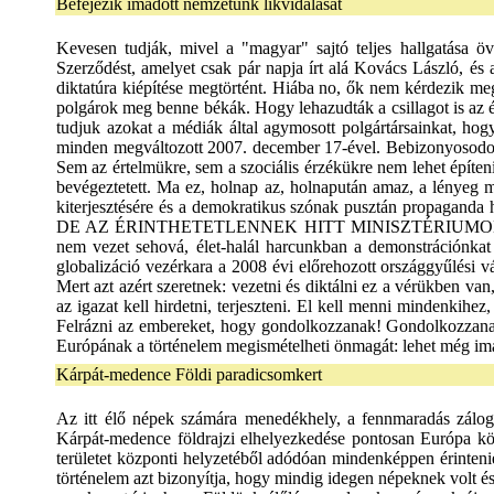
Befejezik imádott nemzetünk likvidálását
Kevesen tudják, mivel a "magyar" sajtó teljes hallgatása
Szerződést, amelyet csak pár napja írt alá Kovács László, és a
diktatúra kiépítése megtörtént. Hiába no, ők nem kérdezik meg
polgárok meg benne békák. Hogy lehazudták a csillagot is az é
tudjuk azokat a médiák által agymosott polgártárs
minden megváltozott 2007. december 17-ével. Bebizonyosodott, 
Sem az értelmükre, sem a szociális érzékükre nem lehet építen
bevégeztetett. Ma ez, holnap az, holnapután amaz, a lényeg 
kiterjesztésére és a demokratikus szónak pusztán 
DE AZ ÉRINTHETETLENNEK HITT MINISZTÉRIUM
nem vezet sehová, élet-halál harcunkban a demonstrációnka
globalizáció vezérkara a 2008 évi előrehozott országgyűlési vá
Mert azt azért szeretnek: vezetni és diktálni ez a vérükben v
az igazat kell hirdetni, terjeszteni. El kell menni mindenkihe
Felrázni az embereket, hogy gondolkozzanak! Gondolkozzana
Európának a történelem megismételheti önmagát: lehet még i
Kárpát-medence Földi paradicsomkert
Az itt élő népek számára menedékhely, a fennmaradás záloga Gondolatok a Kárpát-medencéről, melyeket elhallgatnak, félremagyaráznak, elferdítve tanítanak. Betelepítés Központi szerep: A Kárpát-medence földrajzi elhelyezkedése pontosan Európa közepe. Az égtájakat figyelembe véve teljesen mindegy, hogy egy átutazó milyen irányból jön és milyen irányba folytatja útját. Ezt a területet központi helyzetéből adódóan mindenképpen érintenie kell. Vagyis mi jelentjük Európa közepét és nem Brüsszel. Nekünk nincs miért az ún. Európához fölzárkózni. A múlt és a jelenkori történelem azt bizonyítja, hogy mindig idegen népeknek volt és van szüksége erre a területre, az itt lévő tudásra és nem fordítva ! Az energiaközpont: A Nasa kiadásában megjelent Gaia elmélet című munka azt írja, hogy Földünk élőlény, melynek a szívcsakrája a Kárpát-medencében található. A Föld 7 energetikai központja közül a Pilisben(Pólus) található a Föld szívcsakrája. A kozmoszból ide érkezik az az energia, melyet a szívcsakra (valóban szív formájú) továbbít és pumpál szét a Föld egész területére. Így tudja ezt minden ősi, magas kultúrával rendelkező nép is. Központja Dobogókő, mely a szakrális beavatás központja. A középkorban a Pilis olyan védett és zárt területi rendszert alkotott, melybe idegen be nem hatolhatott, a bejárás tiltott volt. (jól ismert Gertrudis királyné sorsa, aki a tiltás ellenére betette a lábát a tiltott területre. Az életével fizetett ezért.) A dalai Láma 22 évvel ezelőtt kinyilatkozta, hogy a Földön a magyaroknak energiaközpontot védő szerepük van. Brezsinszki nemzetbiztonsági tanácsadó a 70-es években leírta: "Aki a világ fölötti uralmat meg akarja szerezni, annak el kell foglalnia a Föld szívét. Aki elfoglalta a Föld szívét, az birtokba vette Európát. Aki birtokba vette Európát, az ura az egész világnak." Murád szultán kijelentette, hogy aki elfoglalja Magyarországot, az ura az egész világnak. Vagyis, akié az energetikai központ, az a világ ura. Bonfini, Galeotto és IV. Béla leírják, hogy Európa népei mind irigylik a magyaroktól a Kárpát-medence területét, az itt lévő gazdagságot, ezért gyűlölet veszi őket körbe . A középkorban úgy emlegették Magyarországot, hogy itt a leggazdagabb a föld, bő a hal-áldás, nagymennyiségű a kenyérgabona, a bor pedig kiváló . A hazánkat örök idők óta jellemző gazdagság ma is fenn áll. A bőséget jelenleg nem mi, hanem egy megszálló, idegen csoport élvezi. 2006 tavaszán a médiában bejelentették, hogy Magyarország a Föld 25 leggazdagabb országa közé tartozik! Ezt a hatalmas mértékű jövedelmet mi nem az olaj kitermelésének búsás hasznából értük el. Ez az előkelő hely a magyarság kemény munkájának eredménye. A hazánkra jellemző kedvező adottságok miatt nem véletlen, hogy a történelem során folyamatosan a Kárpát-medence volt mások számára a megszerzendő és vonzó földterület . Nagy Sándor hódító hadjáratának célja valószínűleg a Kárpát-medence és ezen belül a Pilis elfoglalása volt. A Pilisben akarta felépíteni a Nap palotáját . Tudta, hogy a Kárpát-medence megszerzésével a világ legnagyobb uralkodójává válhat. Szerencsénkre nem ért célba, útközben meghalt. A tatárok, a törökök, a Habsburgok, a németek, az oroszok mind ugyanezze