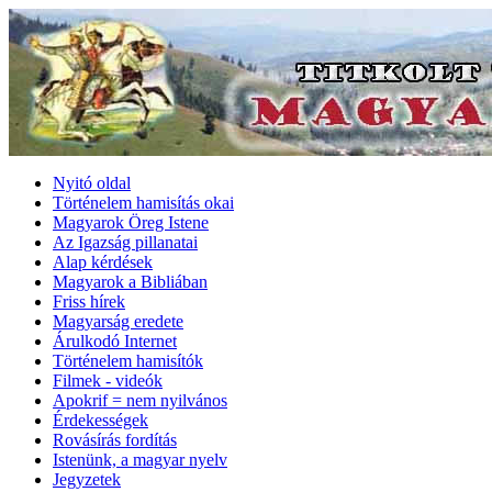
Nyitó oldal
Történelem hamisítás okai
Magyarok Öreg Istene
Az Igazság pillanatai
Alap kérdések
Magyarok a Bibliában
Friss hírek
Magyarság eredete
Árulkodó Internet
Történelem hamisítók
Filmek - videók
Apokrif = nem nyilvános
Érdekességek
Rovásírás fordítás
Istenünk, a magyar nyelv
Jegyzetek