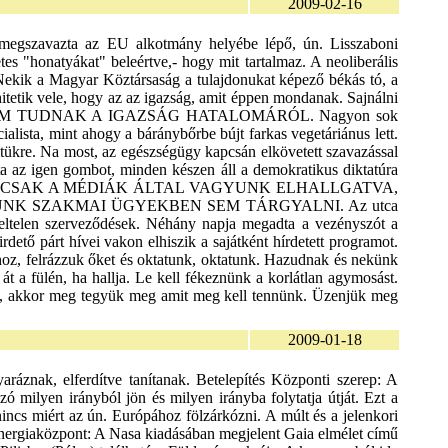
2009-02-16
 megszavazta az EU alkotmány helyébe lépő, ún. Lisszaboni
tes "honatyákat" beleértve,- hogy mit tartalmaz. A neoliberális
. Nekik a Magyar Köztársaság a tulajdonukat képező békás tó, a
hitetik vele, hogy az az igazság, amit éppen mondanak. Sajnálni
S MIT SEM TUDNAK A IGAZSÁG HATALOMÁRÓL. Nagyon sok
lista, mint ahogy a báránybőrbe bújt farkas vegetáriánus lett.
itükre. Na most, az egészségügy kapcsán elkövetett szavazással
a az igen gombot, minden készen áll a demokratikus diktatúra
K MÁR NEM CSAK A MÉDIÁK ÁLTAL VAGYUNK ELHALLGATVA,
K SZAKMAI ÜGYEKBEN SEM TÁRGYALNI. Az utca
eltelen szerveződések. Néhány napja megadta a vezényszót a
dető párt hívei vakon elhiszik a sajátként hírdetett programot.
ókhoz, felrázzuk őket és oktatunk, oktatunk. Hazudnak és nekünk
 át a fülén, ha hallja. Le kell fékeznünk a korlátlan agymosást.
k, akkor meg tegyük meg amit meg kell tennünk. Üzenjük meg
2009-01-18
latt idegen kézbe kerülhet! A felvásárlások gőzerővel történnek. A magyar lakosság túlnyomó része még ma sem gondolta végig ennek katasztrofális következményeit! Holnap-holnapután a térképek idegen földtulajdont jelezhetnek. A térképeken a Magyarország feliratot szándékoznak eltörölni! Ne adjuk oda őseink földjét! Hatalmas árat kell fizetnünk érte! Vilder Penfild professzor: A 60-as években a kaliforniai egyetemen a Rockefeller alapítvány megbízásából kutatásokat végzett azzal a céllal, hogy az emberiség génállományában domináns géneket keressen ek. Olyanokat, amelyek a többit képesek elnyomni, vagy azok fölé emelkedni és az emberi személyiséget és képességeket meghatározni . Két ilyen gént találtak. Egyik a semita, melynek képviselői a zsidók . A másik meghatározás úgy szól, hogy legjellemzőbb képviselői a Kárpát-medencében élő, magukat magyarnak nevező népcsoport. Az egyik csoport elnyomó, a másik felemelő képességekkel rendelkezik. A magyarság soha nem volt képes más népek elnyomására. Nem volt célja, hogy leigázzon és elfoglaljon másoktól területeket, hogy kiirtson ezért egész nemzeteket (indiánok...). Nem vette el más népek földjét. A magyarság alapvető képessége és feladata más népek felemelése. A múltban ez nem jelentett problémát. A jövőben őseink útját járva, az ő példájukat kell követnünk! Betelepítés: A közelmúltban hazánkban nyilvánosságra hozott betelepítési terv és a milliós-több milliós nagyságrend valós információ. A keletről érkezőkre való hivatkozás miatt sokan, túlnyomóan csak a kínaiakra gondolnak és ez eltereli a figyelmet arról a fajról, melynek betelepítése már megkezdődött. Az 500.000 zsidó betelepítésére vonatkozó megállapodást Orbán Viktor, Medgyessy Péter, Mádl Ferenc, Hiller István, Dávid Ibolya, Áder János, Pokorni Zoltán és Kovács László Izraellel 2004. április 14-én aláírta. (A szélsőséges izraeli Likud: a Fidesz testvérpártja) Jelenleg ennek a számnak többszörözése a tényleges terv. A milliós nagyságrend erről szól. Szó nincs arról, hogy itt bárki is a magyarság 50 év múlva esedékes nyugdíjellátását akarná megoldani az újonnan betelepítettek munkájából. A 2007-es betelepülési törvény szabad utat biztosít ezeknek a bevándorlóknak. Az erdélyi magyarság mégis ki van zárva, számukra különböző előírásokkal gátolják és nehezítik a betelepedést. Népirtás: Ahhoz, hogy ma idegen népek letelepedéséhez alkalmassá váljon ez a terület, az őslakosság számát különböző megszorító intézkedésekkel, konvergencia programmal, a gazdaság, az egészségügy teljes romba döntésével csökkenteni kell . A hiányt a betelepítendő idegenek fiatal generációjával szándékoznak feltölteni. Horn Gyula és a jelenlegi kormány is nyilvánosan kijelentette, hogy a Kárpát-medencében túl sok a 10 millió magyar. Senki ne ringassa magát abban a tévhitben, hogy az Unió majd megvéd minket. "Olyan szekeret tolunk, mely minket akar elgázolni!" Simon Peresz: Izraeli miniszterelnök 2007. október 10-én a Telavivi Hilton szállóban egy kereskedelmi összejövetelen kijelentette: Mára az izraeli gazdaság olyan hatalmas eredményeket ért el, hogy az izraeliek többek között fölvásárolják Magyarországot. Tervek: Az elkövetkező 15-20 évben több millió zsidó továbbá kínaiak be