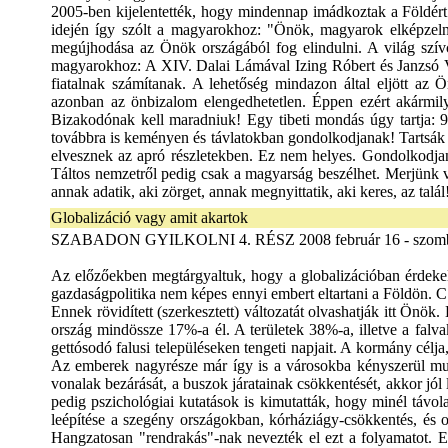
Globalizáció vagy amit akartok
SZABADON GYILKOLNI 4. RÉSZ 2008 február 16 - szomba
Az előzőekben megtárgyaltuk, hogy a globalizációban érdekelt ga
gazdaságpolitika nem képes ennyi embert eltartani a Földön. C
Ennek rövidített (szerkesztett) változatát olvashatják itt Önö
ország mindössze 17%-a él. A területek 38%-a, illetve a falv
gettósodó falusi településeken tengeti napjait. A kormány célja
Az emberek nagyrésze már így is a városokba kényszerül munká
vonalak bezárását, a buszok járatainak csökkentését, akkor jól
pedig pszichológiai kutatások is kimutatták, hogy minél távol
leépítése a szegény országokban, kórháziágy-csökkentés, és 
Hangzatosan "rendrakás"-nak nevezték el ezt a folyamatot. Eg