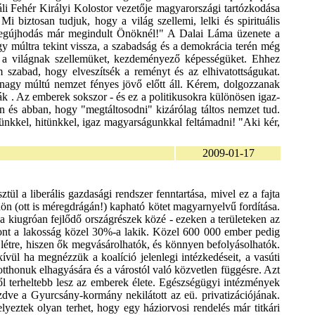
2009-01-17
tül a liberális gazdasági rendszer fenntartása, mivel ez a fajta
dön (ott is méregdrágán!) kapható kötet magyarnyelvű fordítása.
k a kiugróan fejlődő országrészek közé - ezeken a területeken az
szont a lakosság közel 30%-a lakik. Közel 600 000 ember pedig
ön létre, hiszen ők megvásárolhatók, és könnyen befolyásolhatók.
vül ha megnézzük a koalíció jelenlegi intézkedéseit, a vasúti
otthonuk elhagyására és a várostól való közvetlen függésre. Azt
től terheltebb lesz az emberek élete. Egészségügyi intézmények
dve a Gyurcsány-kormány nekilátott az eü. privatizációjának.
yeztek olyan terhet, hogy egy háziorvosi rendelés már titkári