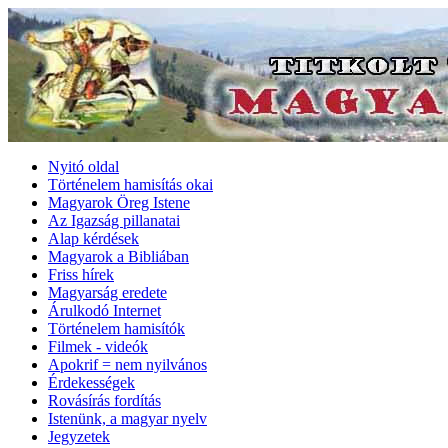
Nyitó oldal
Történelem hamisítás okai
Magyarok Öreg Istene
Az Igazság pillanatai
Alap kérdések
Magyarok a Bibliában
Friss hírek
Magyarság eredete
Árulkodó Internet
Történelem hamisítók
Filmek - videók
Apokrif = nem nyilvános
Érdekességek
Rovásírás fordítás
Istenünk, a magyar nyelv
Jegyzetek