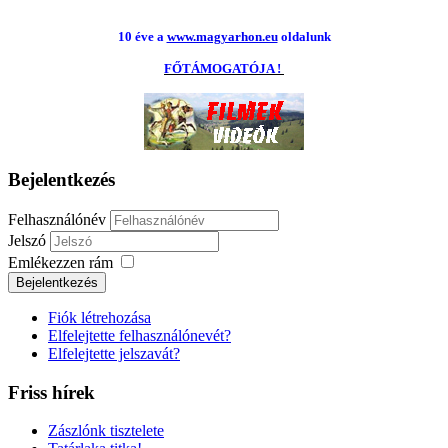
10 éve a
www.magyarhon.eu
oldalunk
FŐTÁMOGATÓJA !
Bejelentkezés
Felhasználónév
Jelszó
Emlékezzen rám
Fiók létrehozása
Elfelejtette felhasználónevét?
Elfelejtette jelszavát?
Friss hírek
Zászlónk tisztelete