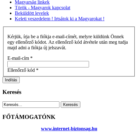
Magyarság linkek
Török - Magyarok kapcsolat
Beküldött levelek
Keleti veszedelem ! Irtsátok ki a Magyarokat !
Kérjük, írja be a fiókja e-mail-címét, melyre küldünk Önnek
egy ellenőrző kódot. Az ellenőrző kód átvétele után meg tudja
majd adni a fiókja új jelszavát.
E-mail-cím
*
Ellenőrző kód
*
Indítás
Keresés
FŐTÁMOGATÓNK
www.internet-biztonsag.hu