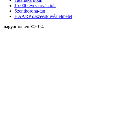
Tatárlaka titka!
15.000 éves rovás irás
Szentkorona-tan
HAARP összeesküvés-elmélet
magyarhon.eu ©2014