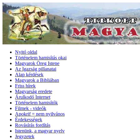
Nyitó oldal
Történelem hamisítás okai
Magyarok Öreg Istene
Az Igazság pillanatai
Alap kérdések
Magyarok a Bibliában
Friss hírek
Magyarság eredete
Árulkodó Internet
Történelem hamisítók
Filmek - videók
Apokrif = nem nyilvános
Érdekességek
Rovásírás fordítás
Istenünk, a magyar nyelv
Jegyzetek