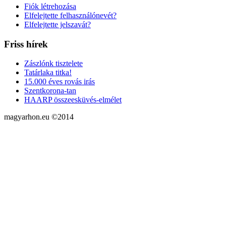
Fiók létrehozása
Elfelejtette felhasználónevét?
Elfelejtette jelszavát?
Friss hírek
Zászlónk tisztelete
Tatárlaka titka!
15.000 éves rovás irás
Szentkorona-tan
HAARP összeesküvés-elmélet
magyarhon.eu ©2014