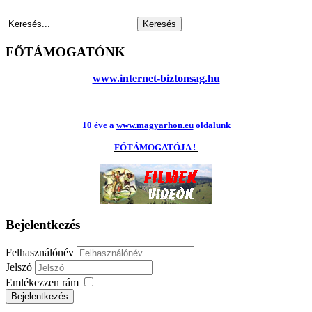
FŐTÁMOGATÓNK
www.internet-biztonsag.hu
10 éve a
www.magyarhon.eu
oldalunk
FŐTÁMOGATÓJA !
Bejelentkezés
Felhasználónév
Jelszó
Emlékezzen rám