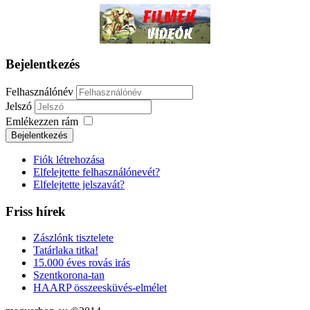
Bejelentkezés
Felhasználónév
Jelszó
Emlékezzen rám
Fiók létrehozása
Elfelejtette felhasználónevét?
Elfelejtette jelszavát?
Friss hírek
Zászlónk tisztelete
Tatárlaka titka!
15.000 éves rovás irás
Szentkorona-tan
HAARP összeesküvés-elmélet